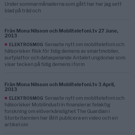
Under sommarmånaderna som gått har har jag sett
blad på träd och
Från Mona Nilsson och Mobiltelefoni.tv 27 June,
2013
Senaste nytt om mobiltelefoni och
ELEKTROSMOG
hälsorisker Risk för tidig demens av smartmobiler,
surfplattor och dataspelande Antalet ungdomar som
visar tecken på tidig demens i form
Från Mona Nilsson och Mobiltelefoni.tv 3 April,
2013
Senaste nytt om mobiltelefoni och
ELEKTROSMOG
hälsorisker Mobilindustrin finansierar felaktig
forskning om elöverkänslighet The Guardian i
Storbritannien har låtit publicera en video och en
artikel om