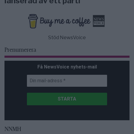
lanserad av ett parti
Stöd NewsVoice
Prenumerera
Få NewsVoice nyhets-mail
NNMH