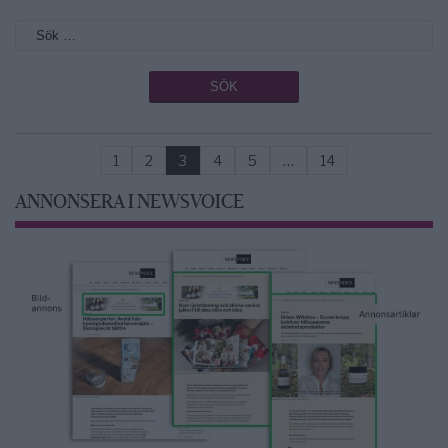
1
2
3
4
5
…
14
ANNONSERA I NEWSVOICE