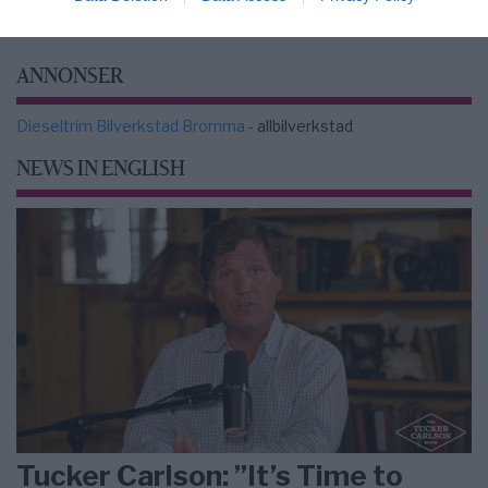
ANNONSER
Dieseltrim Bilverkstad Bromma
- allbilverkstad
NEWS IN ENGLISH
Tucker Carlson: ”It’s Time to