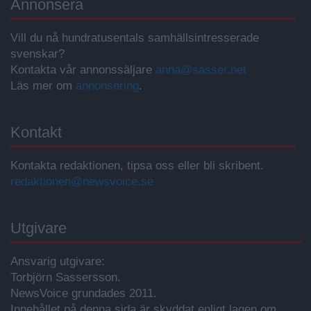
Annonsera
Vill du nå hundratusentals samhällsintresserade
svenskar?
Kontakta vår annonssäljare
anna@sasser.net
Läs mer om
annonsering
.
Kontakt
Kontakta redaktionen, tipsa oss eller bli skribent.
redaktionen@newsvoice.se
Utgivare
Ansvarig utgivare:
Torbjörn Sassersson.
NewsVoice grundades 2011.
Innehållet på denna sida är skyddat enligt lagen om