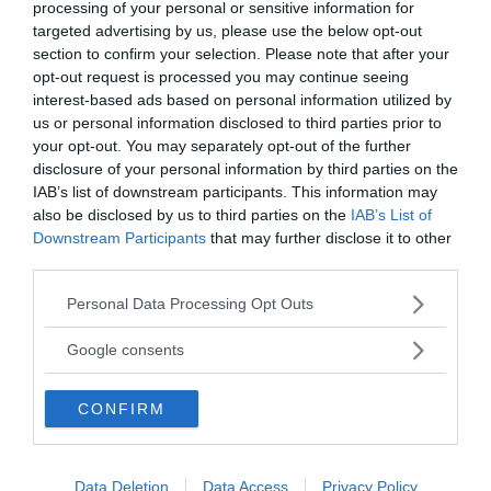
processing of your personal or sensitive information for
targeted advertising by us, please use the below opt-out
section to confirm your selection. Please note that after your
opt-out request is processed you may continue seeing
interest-based ads based on personal information utilized by
us or personal information disclosed to third parties prior to
your opt-out. You may separately opt-out of the further
disclosure of your personal information by third parties on the
MEDIA PARTNERS
IAB’s list of downstream participants. This information may
also be disclosed by us to third parties on the
IAB’s List of
Downstream Participants
that may further disclose it to other
third parties.
Please note that this website/app uses one or more Google
Personal Data Processing Opt Outs
services and may gather and store information including but
not limited to your visit or usage behaviour. You may click to
Google consents
grant or deny consent to Google and its third-party tags to
use your data for below specified purposes in below Google
CONFIRM
consent section.
2000-Talets TV
Data Deletion
Data Access
Privacy Policy