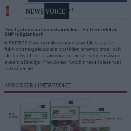
mögel
Den tystade nationalskandalen – En femtedel av
BNP möglar bort
Över en miljon människor blir sjuka av
SVERIGE
fukt-och mögelskadade bostäder, arbetsplatser och
skolor. Symtomen kan vara förrädiskt vanliga såsom:
eksem, ständiga infektioner, födoämnesintoleranser
och så kallad
ANNONSERA I NEWSVOICE