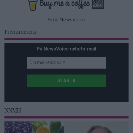
Stöd NewsVoice
Prenumerera
Få NewsVoice nyhets-mail
NNMH