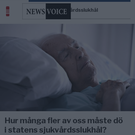
statens sjukvårdsslukhål
Hur många fler av oss måste dö
i statens sjukvårdsslukhål?