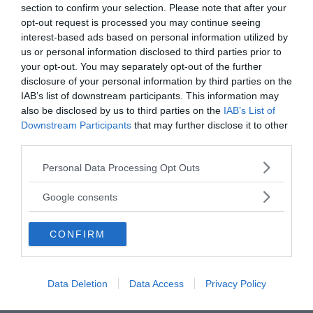
section to confirm your selection. Please note that after your
opt-out request is processed you may continue seeing
interest-based ads based on personal information utilized by
us or personal information disclosed to third parties prior to
your opt-out. You may separately opt-out of the further
disclosure of your personal information by third parties on the
IAB’s list of downstream participants. This information may
also be disclosed by us to third parties on the
IAB’s List of
Downstream Participants
that may further disclose it to other
MEDIA PARTNERS
third parties.
Please note that this website/app uses one or more Google
Personal Data Processing Opt Outs
services and may gather and store information including but
not limited to your visit or usage behaviour. You may click to
Google consents
grant or deny consent to Google and its third-party tags to
use your data for below specified purposes in below Google
CONFIRM
consent section.
Data Deletion
Data Access
Privacy Policy
2000-Talets TV