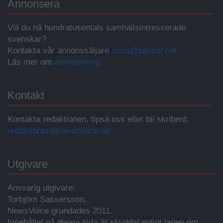
Annonsera
Vill du nå hundratusentals samhällsintresserade
svenskar?
Kontakta vår annonssäljare
anna@sasser.net
Läs mer om
annonsering
.
Kontakt
Kontakta redaktionen, tipsa oss eller bli skribent.
redaktionen@newsvoice.se
Utgivare
Ansvarig utgivare:
Torbjörn Sassersson.
NewsVoice grundades 2011.
Innehållet på denna sida är skyddat enligt lagen om