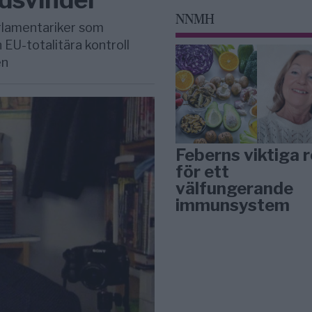
NNMH
rlamentariker som
 EU-totalitära kontroll
en
Feberns viktiga r
för ett
välfungerande
immunsystem