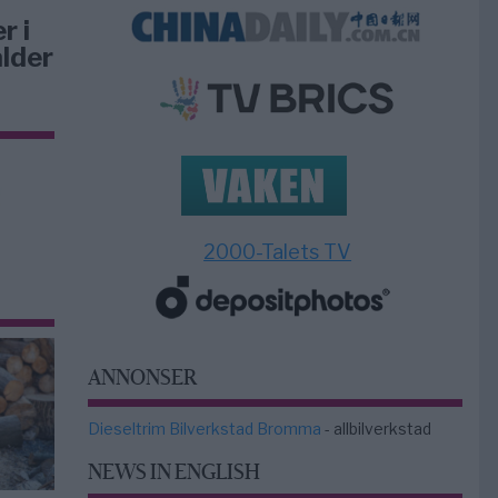
r i
lder
2000-Talets TV
ANNONSER
Dieseltrim Bilverkstad Bromma
- allbilverkstad
NEWS IN ENGLISH