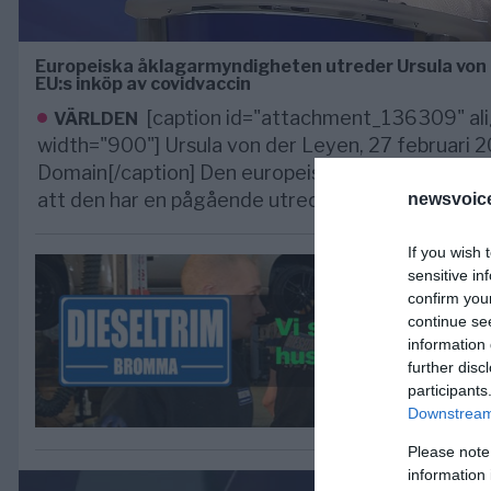
Europeiska åklagarmyndigheten utreder Ursula von d
EU:s inköp av covidvaccin
[caption id="attachment_136309" ali
VÄRLDEN
width="900"] Ursula von der Leyen, 27 februari 2
Domain[/caption] Den europeiska åklagarmyndig
att den har en pågående utredning om
newsvoice
If you wish 
sensitive in
confirm you
continue se
information 
further disc
participants
Downstream 
Please note
information 