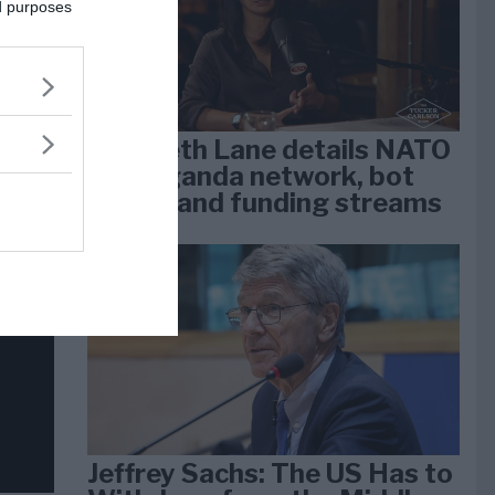
dan
ed purposes
arti
Elizabeth Lane details NATO
propaganda network, bot
farms, and funding streams
Jeffrey Sachs: The US Has to