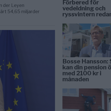
Förbered för
on der Leyen
vedeldning och
ärt 54,65 miljarder
ryssvintern reda
Bosse Hansson: 
kan din pension 
med 2100 kr i
månaden