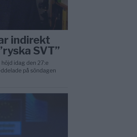
r indirekt
”ryska SVT”
 höjd idag den 27:e
meddelade på söndagen