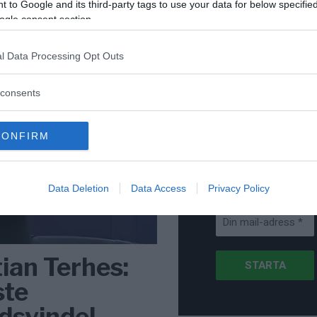
för Sverige är re
 to Google and its third-party tags to use your data for below specifi
lanserad av ett p
ogle consent section.
l Data Processing Opt Outs
consents
Stöd NewsVoice
Prenumerera
CONFIRM
Få NewsVoice
nyhets-mail
Data Deletion
Data Access
Privacy Policy
ian Terhes:
ste
dsvindel