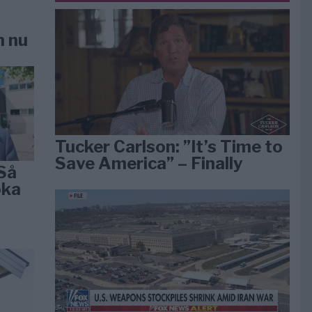
n nu
Tucker Carlson: ”It’s Time to
Save America” – Finally
Så
öka