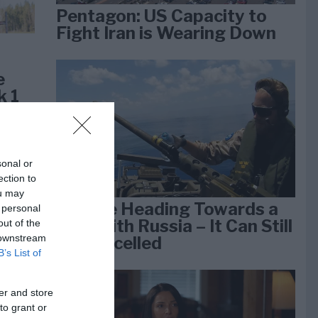
Pentagon: US Capacity to
Fight Iran is Wearing Down
e
k 1
sonal or
ection to
ou may
We Are Heading Towards a
 personal
War With Russia – It Can Still
out of the
 downstream
Be Cancelled
B’s List of
er and store
lan
to grant or