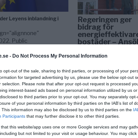
Regeringen ger
er Leyens inblandning i
bidrag för
gn="alignnone"
energieffektivar
bostäder – Ansö
022. Public
september
heten (EPPO) bekräftar
.se -
Do Not Process My Personal Information
KREAPRENÖR
to opt-out of the sale, sharing to third parties, or processing of your per
formation for targeted advertising by us, please use the below opt-out s
r selection. Please note that after your opt-out request is processed y
eing interest-based ads based on personal information utilized by us or
disclosed to third parties prior to your opt-out. You may separately opt-
losure of your personal information by third parties on the IAB’s list of
. This information may also be disclosed by us to third parties on the
IA
Participants
that may further disclose it to other third parties.
Tankesmedjan
 that this website/app uses one or more Google services and may gath
Kreaprenör: En p
including but not limited to your visit or usage behaviour. You may click 