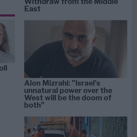
Withdraw from the Middle
East
oll
Alon Mizrahi: ”Israel’s
unnatural power over the
West will be the doom of
both”