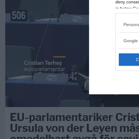
deny consent
in below Go
Persona
Google 
EU-parlamentariker Crist
Ursula von der Leyen må
omedelbart avgå för covi