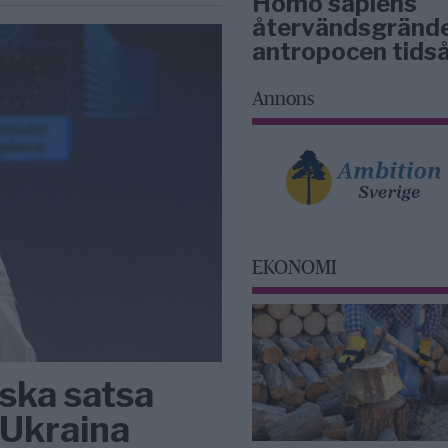
Homo sapiens
återvändsgrände
antropocen tidså
Annons
EKONOMI
 ska satsa
 Ukraina