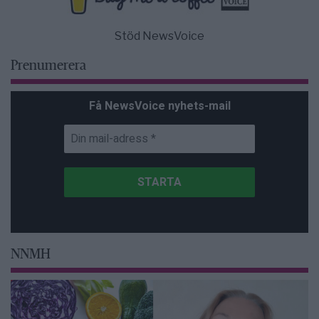
Stöd NewsVoice
Prenumerera
Få NewsVoice nyhets-mail
NNMH