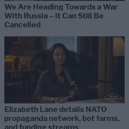
We Are Heading Towards a War
With Russia – It Can Still Be
Cancelled
Elizabeth Lane details NATO
propaganda network, bot farms,
and funding streams