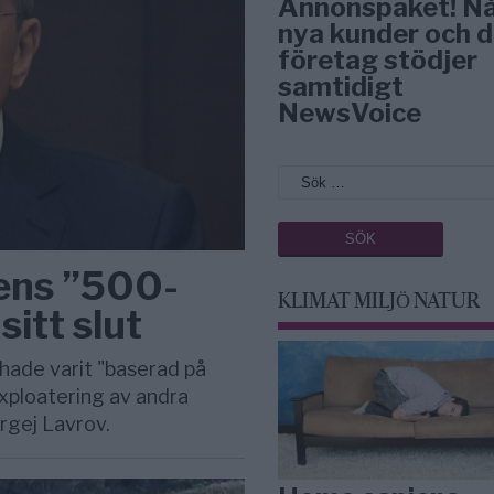
Annonspaket! N
nya kunder och d
företag stödjer
samtidigt
NewsVoice
dens ”500-
KLIMAT MILJÖ NATUR
itt slut
hade varit "baserad på
exploatering av andra
ergej Lavrov.