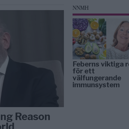
NNMH
Feberns viktiga r
för ett
välfungerande
immunsystem
ing Reason
rld