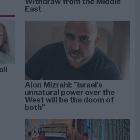
Withdraw from the Middle
East
oll
Alon Mizrahi: ”Israel’s
unnatural power over the
West will be the doom of
both”