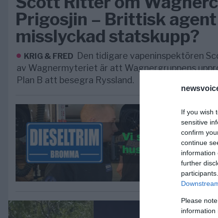
Scott Ritter om Wagner
Prigosjin – Brittisk agent 
misslyckad statskupp?
Den tidigare vapeninspektören Sc
KRIG & FRED
av Wagnermyteriet är att Wagnergruppens uppr
Plan B att besegra Ryssland.
newsvoice
If you wish 
sensitive in
confirm you
continue se
information 
further disc
participants
Downstream 
Please note
information 