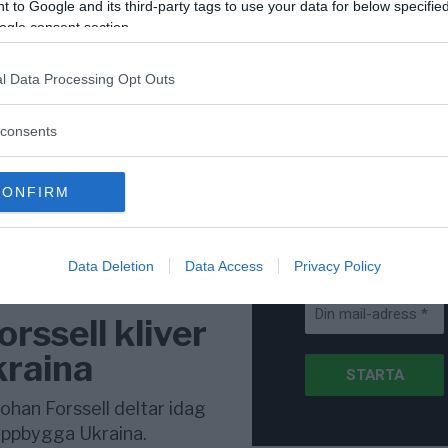
för Sverige är re
 to Google and its third-party tags to use your data for below specifi
lanserad av ett p
ogle consent section.
l Data Processing Opt Outs
consents
Stöd NewsVoice
Prenumerera
CONFIRM
Få NewsVoice
nyhets-mail
Data Deletion
Data Access
Privacy Policy
rssell kliver
kraina
ohan Forssell deltar idag
uppbygga Ukraina.