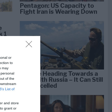
Pentagon: US Capacity to
Fight Iran is Wearing Down
e
k 1
sonal or
ection to
ou may
We Are Heading Towards a
 personal
War With Russia – It Can Still
out of the
 downstream
Be Cancelled
B’s List of
er and store
lan
to grant or