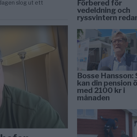
Förbered för
rdagen slog ut ett
vedeldning och
ryssvintern reda
Bosse Hansson: 
kan din pension 
med 2100 kr i
månaden