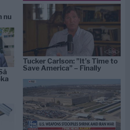
n nu
Tucker Carlson: ”It’s Time to
Save America” – Finally
Så
öka