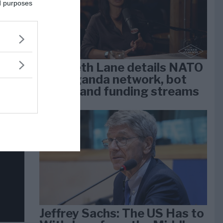
dan
ed purposes
arti
Elizabeth Lane details NATO
propaganda network, bot
farms, and funding streams
Jeffrey Sachs: The US Has to