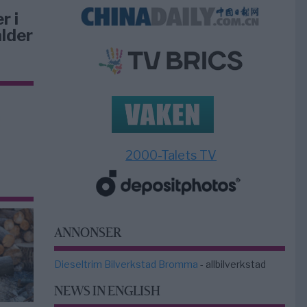
r i
lder
2000-Talets TV
ANNONSER
Dieseltrim Bilverkstad Bromma
- allbilverkstad
NEWS IN ENGLISH