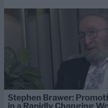
Stephen Brawer: Promot
in a Rapidly Changing Wo