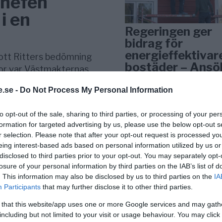
chefen
i en
Regeringen ger
bidrag för
energieffektivar
ott Ritters bedömning
bostäder – Ansö
or var Västmakternas
september
.se -
Do Not Process My Personal Information
KREAPRENÖR
to opt-out of the sale, sharing to third parties, or processing of your per
formation for targeted advertising by us, please use the below opt-out s
r selection. Please note that after your opt-out request is processed y
eing interest-based ads based on personal information utilized by us or
disclosed to third parties prior to your opt-out. You may separately opt-
losure of your personal information by third parties on the IAB’s list of
. This information may also be disclosed by us to third parties on the
IA
Participants
that may further disclose it to other third parties.
Tankesmedjan
 that this website/app uses one or more Google services and may gath
Kreaprenör: En p
including but not limited to your visit or usage behaviour. You may click 