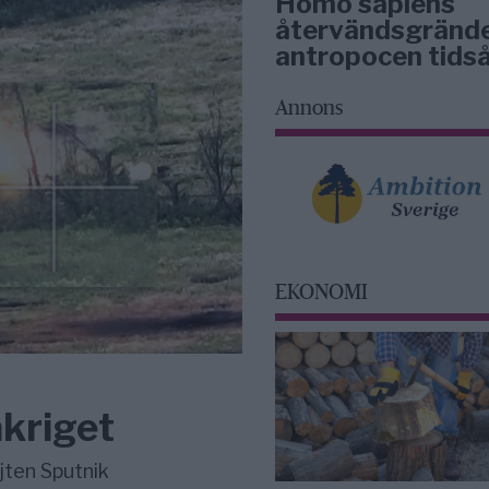
Homo sapiens
återvändsgrände
antropocen tidså
Annons
EKONOMI
akriget
jten Sputnik