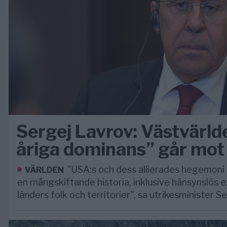
Sergej Lavrov: Västvärl
åriga dominans” går mot s
"USA:s och dess allierades hegemoni 
VÄRLDEN
en mångskiftande historia, inklusive hänsynslös 
länders folk och territorier", sa utrikesminister S