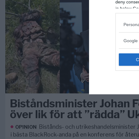
deny consent
in below Go
Persona
Google 
Biståndsminister Johan Fo
över lik för att ”rädda” U
Bistånds- och utrikeshandelsminister J
OPINION
i bästa BlackRock-anda på en konferens för åter