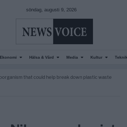
söndag, augusti 9, 2026
Ekonomi
Hälsa & Vård
Media
Kultur
Tekni
ne i Sverige – så förändrades marknaden
croorganism that could help break down plastic waste
erika”
t differ from P2P?
Europas ledare fram ett krig med Ryssland
ne i Sverige – så förändrades marknaden
croorganism that could help break down plastic waste