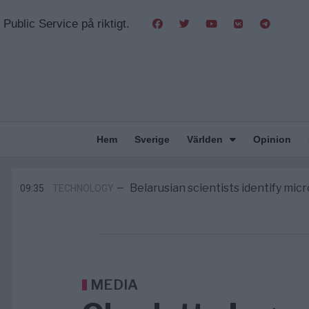
Public Service på riktigt.
Hem
Sverige
Världen
Opinion
Från spelmonopol till casino onli
8/8
UNDERHÅLLNING
—
Belarusian scientists identify mi
09:35
TECHNOLOGY
—
Tucker Carlson: ”Det är dags att rädda Am
09:24
USA
—
What is P2B lending — and how does i
09:12
ECONOMY
—
Richard D. Wolff: Därför provocerar 
8/8
KRIG & FRED
—
Från spelmonopol till casino onli
8/8
UNDERHÅLLNING
—
Belarusian scientists identify mi
09:35
TECHNOLOGY
—
MEDIA