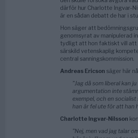
den skulle försöka avgöra vad s
därför hur Charlotte Ingvar-Ni
är en sådan debatt de har i stu
Hon säger att bedömningsgrun
genomsyrat av manipulerad info
tydligt att hon faktiskt vill 
särskild vetenskaplig kompeten
central sanningskommission.
Andreas Ericson
säger här nå
”Jag då som liberal kan ju
argumentation inte stämme
exempel, och en socialist 
han är fel ute för att han 
Charlotte Ingvar-Nilsson
kon
”Nej, men vad jag talar om