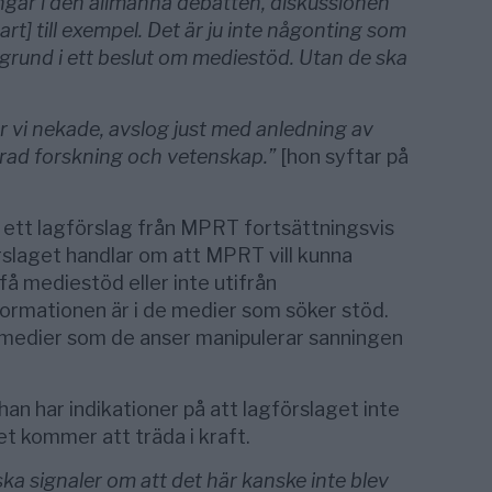
ingår i den allmänna debatten, diskussionen
rt] till exempel. Det är ju inte någonting som
l grund i ett beslut om mediestöd. Utan de ska
.
där vi nekade, avslog just med anledning av
erad forskning och vetenskap.”
[hon syftar på
r ett lagförslag från MPRT fortsättningsvis
slaget handlar om att MPRT vill kunna
å mediestöd eller inte utifrån
ormationen är i de medier som söker stöd.
l medier som de anser manipulerar sanningen
han har indikationer på att lagförslaget inte
det kommer att träda i kraft.
ska signaler om att det här kanske inte blev