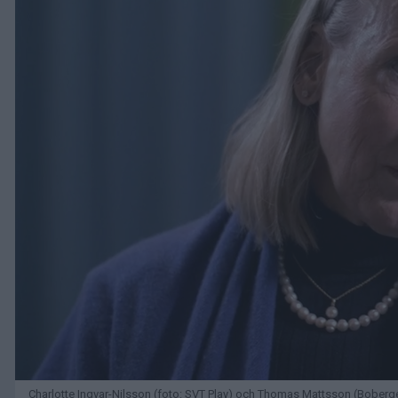
Charlotte Ingvar-Nilsson (foto: SVT Play) och Thomas Mattsson (Boberge