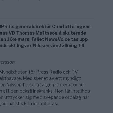
T:s generaldirektör Charlotte Ingvar-
rnas VD Thomas Mattsson diskuterade
en 16:e mars. Fallet NewsVoice tas upp
direkt Ingvar-Nilssons inställning till
sersson
Myndigheten för Press Radio och TV
akthavare. Med skenet av ett myndigt
ar-Nilsson forcerat argumentera för hur
 att den också inskränks. Hon får inte ihop
Hon uttrycker sig med svepande ordalag när
journalistik kan identifieras.