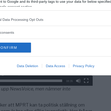
 to Google and its third-party tags to use your data for below specifi
ogle consent section.
n 16 mars 2021
l Data Processing Opt Outs
consents
CONFIRM
Data Deletion
Data Access
Privacy Policy
08:35
 upp NewsVoice, men nämner inte
sker att MPRT kan ta politisk ställning om