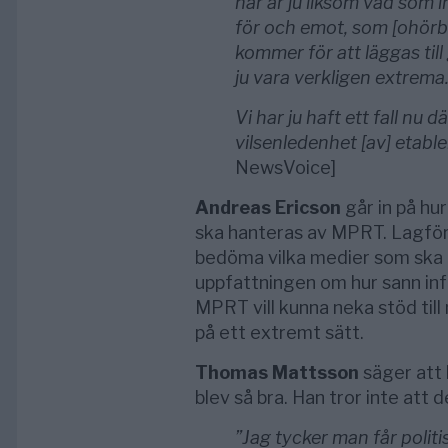
här är ju liksom vad som 
för och emot, som [ohörba
kommer för att läggas til
ju vara verkligen extrema
Vi har ju haft ett fall nu 
vilsenledenhet [av] etabl
NewsVoice]
Andreas Ericson
går in på hu
ska hanteras av MPRT. Lagför
bedöma vilka medier som ska f
uppfattningen om hur sann inf
MPRT vill kunna neka stöd til
på ett extremt sätt.
Thomas Mattsson
säger att 
blev så bra. Han tror inte att 
”Jag tycker man får politi