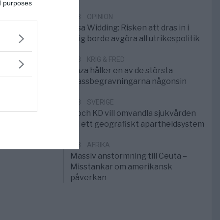
ed purposes
5/8
OPINION
Elsa Widding: Risken att dras in i
krig borde avgöra all utrikespolitik
5/8
KRIG & FRED
Gaza håller en av de största
massbegravningarna någonsin
5/8
SVERIGE
S och KD vill omvandla sjukvården
till ett geografiskt apartheidsystem
3/8
AFRIKA
Massiv anstormning till Ceuta –
Misstankar om amerikansk
påverkan