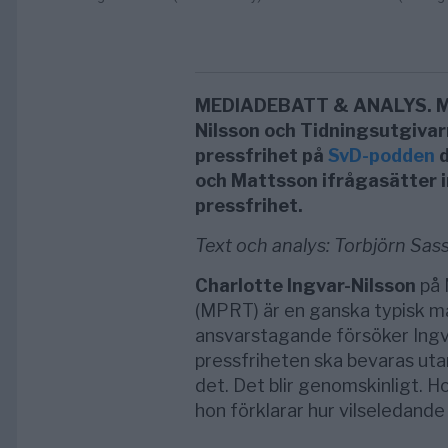
MEDIADEBATT & ANALYS. MPR
Nilsson och Tidningsutgiva
pressfrihet på
SvD-podden
d
och Mattsson ifrågasätter in
pressfrihet.
Text och analys: Torbjörn Sas
Charlotte Ingvar-Nilsson
på 
(MPRT) är en ganska typisk m
ansvarstagande försöker Ingv
pressfriheten ska bevaras utan
det. Det blir genomskinligt. 
hon förklarar hur vilseledande 