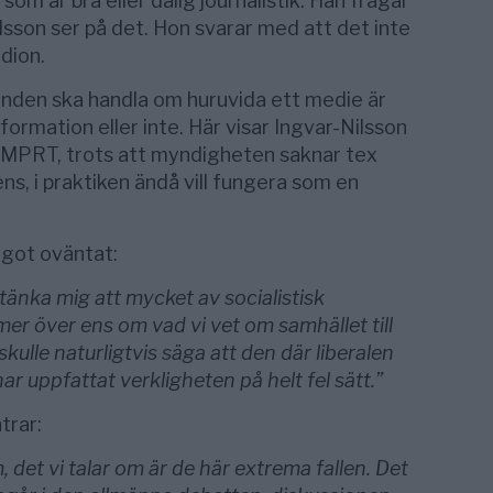
om är bra eller dålig journalistik. Han frågar
lsson ser på det. Hon svarar med att det inte
dion.
den ska handla om huruvida ett medie är
rmation eller inte. Här visar Ingvar-Nilsson
att MPRT, trots att myndigheten saknar tex
s, i praktiken ändå vill fungera som en
got oväntat:
 tänka mig att mycket av socialistisk
r över ens om vad vi vet om samhället till
skulle naturligtvis säga att den där liberalen
har uppfattat verkligheten på helt fel sätt.”
trar:
, det vi talar om är de här extrema fallen. Det