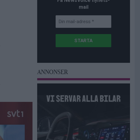
Få NewsVoice nyhets-
mail
ANNONSER