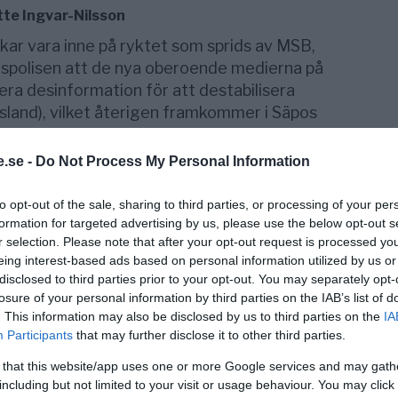
tte Ingvar-Nilsson
kar vara inne på ryktet som sprids av MSB,
spolisen att de nya oberoende medierna på
icera desinformation för att destabilisera
land), vilket återigen framkommer i Säpos
å ett oberoende medie är tanken bisarr.
.se -
Do Not Process My Personal Information
n MPRT på regeländringar ge samma MPRT
döma medier.
to opt-out of the sale, sharing to third parties, or processing of your per
formation for targeted advertising by us, please use the below opt-out s
 Andreas Ericson och Thomas Mattsson,
r selection. Please note that after your opt-out request is processed y
ör på Expressen, ifrågasätter dock att en
eing interest-based ads based on personal information utilized by us or
a vad som är sant eller inte.
disclosed to third parties prior to your opt-out. You may separately opt-
losure of your personal information by third parties on the IAB’s list of
oriskt hur någon kan veta vad som är
. This information may also be disclosed by us to third parties on the
IA
skap och forskning kan värderas om man
Participants
that may further disclose it to other third parties.
na sidan och 10 på den andra. Han frågar om
 that this website/app uses one or more Google services and may gath
ör lägga sig i för att avgöra vad som är sann
including but not limited to your visit or usage behaviour. You may click 