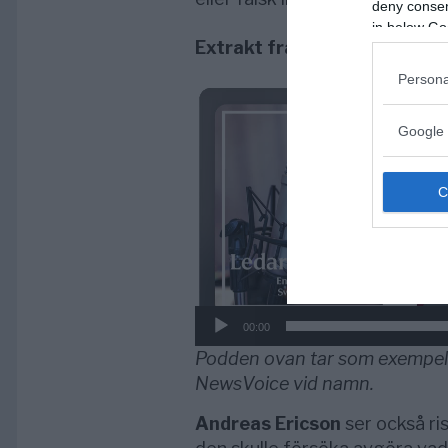
deny consent
in below Go
Extrakt från SvD-podden de
Persona
Videospelare
Google 
00:00
Podden ovan tar som exempel
NewsVoice vid namn.
Andreas Ericson
ser också ri