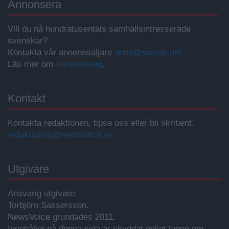
Annonsera
Vill du nå hundratusentals samhällsintresserade
svenskar?
Kontakta vår annonssäljare
anna@sasser.net
Läs mer om
annonsering
.
Kontakt
Kontakta redaktionen, tipsa oss eller bli skribent.
redaktionen@newsvoice.se
Utgivare
Ansvarig utgivare:
Torbjörn Sassersson.
NewsVoice grundades 2011.
Innehållet på denna sida är skyddat enligt lagen om