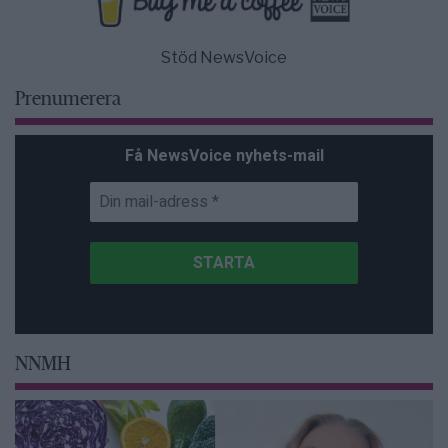
Stöd NewsVoice
Prenumerera
Få NewsVoice nyhets-mail
NNMH