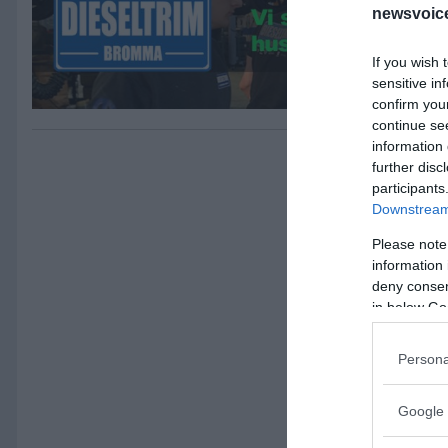
newsvoice
If you wish 
sensitive in
confirm you
continue se
information 
further disc
participants
Downstream 
Please note
information 
deny consent
in below Go
Persona
Google 