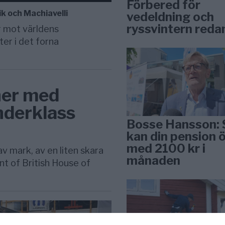
Förbered för
ik och Machiavelli
vedeldning och
ryssvintern reda
r mot världens
er i det forna
ner med
nderklass
Bosse Hansson: 
kan din pension 
med 2100 kr i
v mark, av en liten skara
månaden
nt of British House of