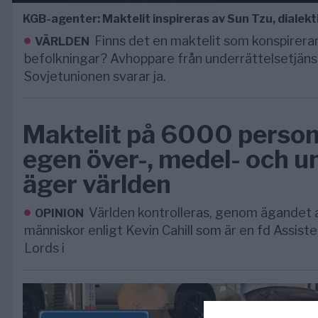
KGB-agenter: Maktelit inspireras av Sun Tzu, dialekt
Finns det en maktelit som konspirera
VÄRLDEN
befolkningar? Avhoppare från underrättelsetjänst
Sovjetunionen svarar ja.
Maktelit på 6000 perso
egen över-, medel- och u
äger världen
Världen kontrolleras, genom ägandet a
OPINION
människor enligt Kevin Cahill som är en fd Assiste
Lords i