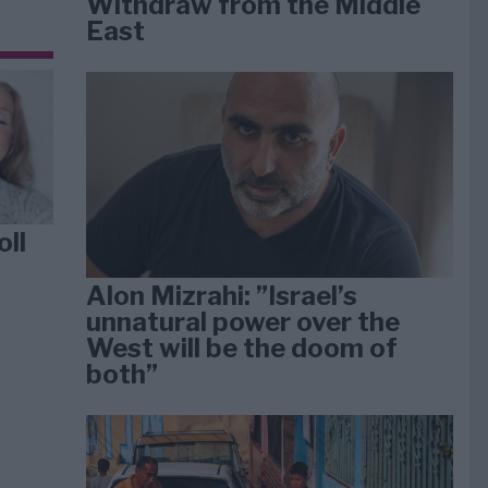
Withdraw from the Middle
East
oll
Alon Mizrahi: ”Israel’s
unnatural power over the
West will be the doom of
both”