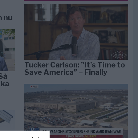
n nu
Tucker Carlson: ”It’s Time to
Save America” – Finally
Så
öka