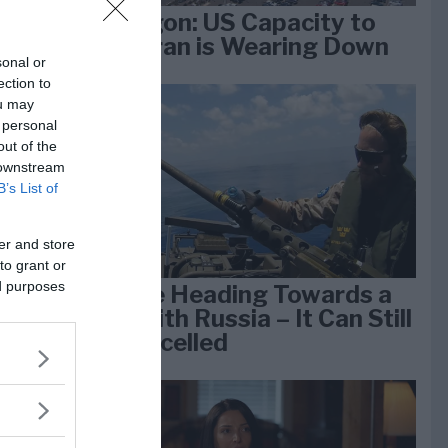
Pentagon: US Capacity to
Fight Iran is Wearing Down
sonal or
ection to
ou may
e
 personal
k 1
out of the
 downstream
B’s List of
er and store
to grant or
ed purposes
We Are Heading Towards a
War With Russia – It Can Still
Be Cancelled
lan