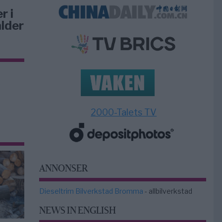
r i
lder
2000-Talets TV
ANNONSER
Dieseltrim Bilverkstad Bromma
- allbilverkstad
NEWS IN ENGLISH