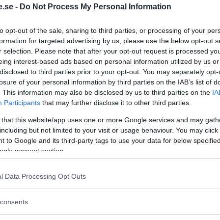
.se -
Do Not Process My Personal Information
Regeringen ger
to opt-out of the sale, sharing to third parties, or processing of your per
bidrag för
formation for targeted advertising by us, please use the below opt-out s
r selection. Please note that after your opt-out request is processed y
energieffektivar
eing interest-based ads based on personal information utilized by us or
bostäder – Ansö
disclosed to third parties prior to your opt-out. You may separately opt-
september
losure of your personal information by third parties on the IAB’s list of
. This information may also be disclosed by us to third parties on the
IA
KREAPRENÖR
Participants
that may further disclose it to other third parties.
 that this website/app uses one or more Google services and may gath
including but not limited to your visit or usage behaviour. You may click 
 to Google and its third-party tags to use your data for below specifi
ogle consent section.
l Data Processing Opt Outs
Tankesmedjan
consents
Kreaprenör: En p