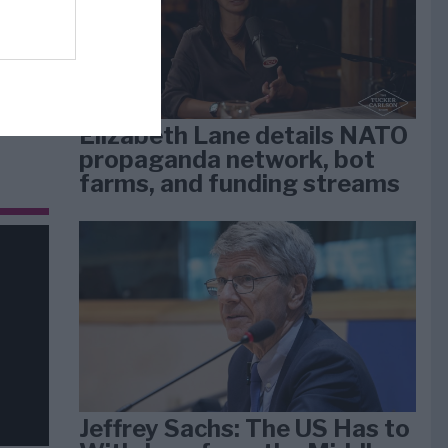
dan
arti
Elizabeth Lane details NATO
propaganda network, bot
farms, and funding streams
Jeffrey Sachs: The US Has to