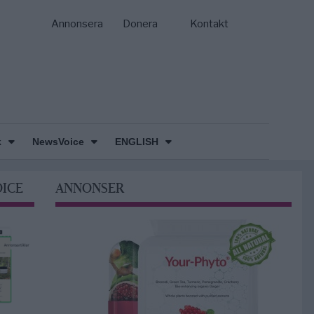
Annonsera
Donera
Kontakt
k
NewsVoice
ENGLISH
OICE
ANNONSER