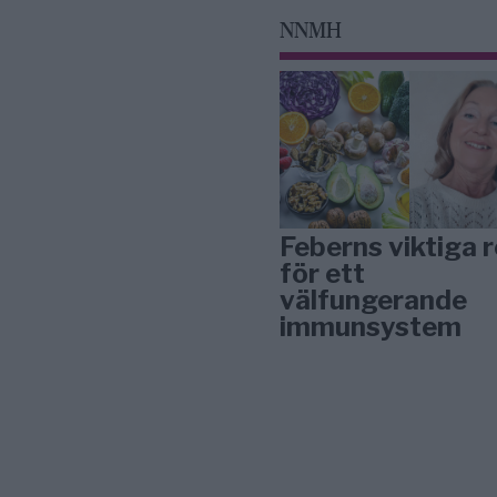
NNMH
Feberns viktiga r
för ett
välfungerande
immunsystem