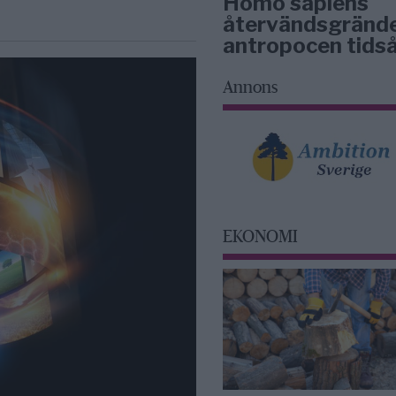
Homo sapiens
återvändsgrände
antropocen tidså
Annons
EKONOMI