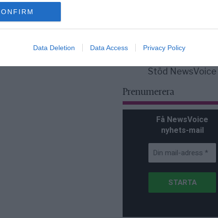
för Sverige är re
lanserad av ett p
CONFIRM
Data Deletion
Data Access
Privacy Policy
Stöd NewsVoice
Prenumerera
Få NewsVoice
nyhets-mail