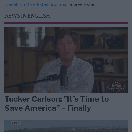
Dieseltrim Bilverkstad Bromma
- allbilverkstad
NEWS IN ENGLISH
Tucker Carlson: ”It’s Time to
Save America” – Finally