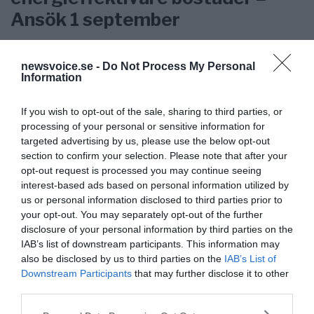
Ansök 1 september
KREAPRENÖR
newsvoice.se -
Do Not Process My Personal
Information
If you wish to opt-out of the sale, sharing to third parties, or
processing of your personal or sensitive information for
targeted advertising by us, please use the below opt-out
section to confirm your selection. Please note that after your
opt-out request is processed you may continue seeing
interest-based ads based on personal information utilized by
us or personal information disclosed to third parties prior to
your opt-out. You may separately opt-out of the further
disclosure of your personal information by third parties on the
IAB’s list of downstream participants. This information may
also be disclosed by us to third parties on the
IAB’s List of
Tankesmedjan Kreaprenör: En
Downstream Participants
that may further disclose it to other
plan för Sverige är redan
third parties.
lanserad av ett parti
Please note that this website/app uses one or more Google