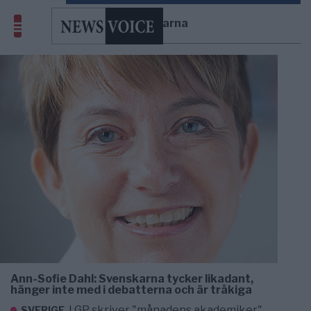
svenskarna
Ann-Sofie Dahl: Svenskarna tycker likadant,
hänger inte med i debatterna och är tråkiga
I GP skriver "månadens akademiker"
SVERIGE