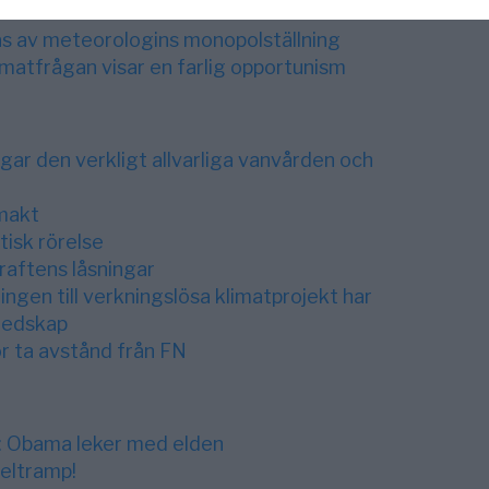
s av meteorologins monopolställning
imatfrågan visar en farlig opportunism
r den verkligt allvarliga vanvården och
makt
tisk rörelse
raftens låsningar
ingen till verkningslösa klimatprojekt har
redskap
r ta avstånd från FN
k: Obama leker med elden
eltramp!