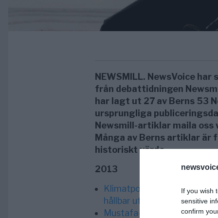
NEWSMILL. NewsVoice har sam
från debattidningen Newsmi
har lagt ut 27 av Berns 53 N
ursprungliga publiceringsda
Newsmill-artiklar maila oss
Många av Berns artiklar är 
historiskt värde.
newsvoice
2013
Klimatpolitiken motverkar 
If you wish 
hållbar utveckling
sensitive in
confirm you
Mustafa- & Waberi-affärer