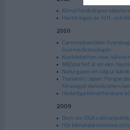
Klimatforskningen sabotera
Hanteringen av fett- och kl
2010
Caremaskandalen överskugga
övermedicineringen
Kostdebatten visar nätets 
Miljöpartiet är en eko-fascis
Naturgasen en väg ur kärnk
Tsunamin i Japan: Pengarulln
försvagat demokratiers be
Hederliga klimatforskare bö
2009
Bern om USA:s klimatpoliti
Hör klimatalarmismens stöv