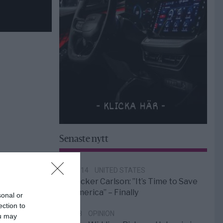
Senaste nytt
12:14
UNITED STATES
Tucker Carlson: ”It’s Time to Save
America” – Finally
sonal or
ection to
5/8
OPINION
ou may