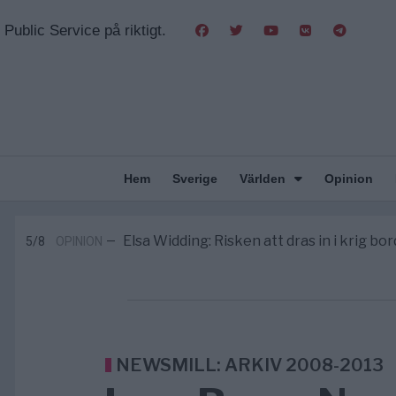
Public Service på riktigt.
Hem
Sverige
Världen
Opinion
Massiv anstormning till Ceuta – Missta
3/8
AFRIKA
—
Tucker Carlson: ”It’s Time to Sav
12:14
UNITED STATES
—
Elsa Widding: Risken att dras in i krig bor
5/8
OPINION
—
Gaza håller en av de största massbe
5/8
KRIG & FRED
—
S och KD vill omvandla sjukvården till e
5/8
SVERIGE
—
Massiv anstormning till Ceuta – Missta
3/8
AFRIKA
—
Tucker Carlson: ”It’s Time to Sav
12:14
UNITED STATES
—
NEWSMILL: ARKIV 2008-2013