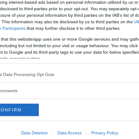
eing interest-based ads based on personal information utilized by us or
disclosed to third parties prior to your opt-out. You may separately opt-
ruppväcka SvD:s själ
losure of your personal information by third parties on the IAB’s list of
l statsreligion
. This information may also be disclosed by us to third parties on the
IA
r debattklimatet ligger i Rosenbad
Participants
that may further disclose it to other third parties.
sig själv
 that this website/app uses one or more Google services and may gath
including but not limited to your visit or usage behaviour. You may click 
 to Google and its third-party tags to use your data for below specifi
ogle consent section.
rias från industrin
ga igen!
l Data Processing Opt Outs
r mina farhågor
rias från industriintressen
consents
 havererade i Rio+20
bruket av jorden
lsen?
CONFIRM
tiska samhällen
ivitet i stället för att gissa om framtiden
Data Deletion
Data Access
Privacy Policy