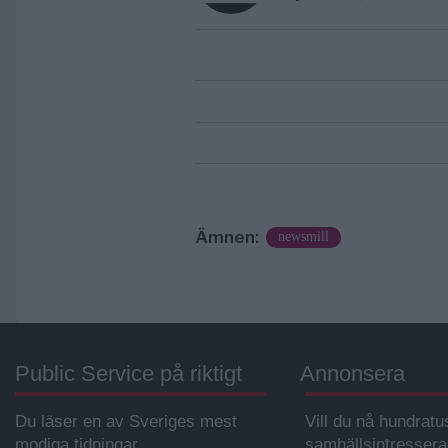
Ämnen:
newsmill
Public Service på riktigt
Annonsera
Du läser en av Sveriges mest
Vill du nå hundratu
modiga tidningar.
samhällsintresser