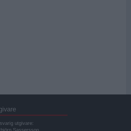
givare
svarig utgivare:
rbjörn Sassersson.