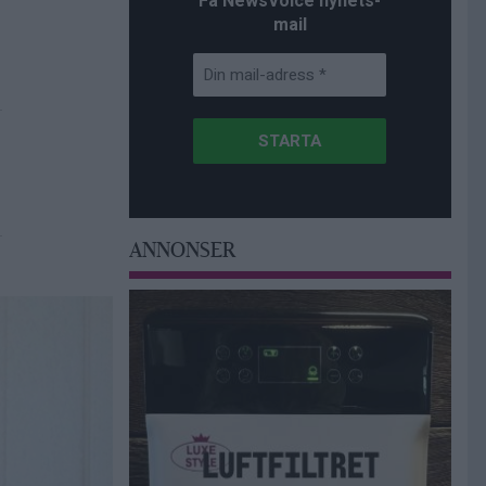
Få NewsVoice nyhets-
mail
ANNONSER