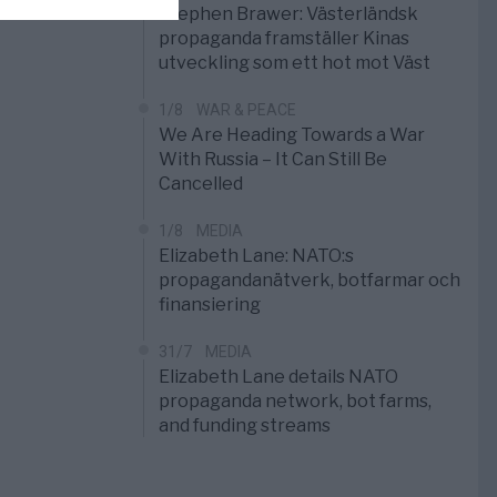
Stephen Brawer: Västerländsk
propaganda framställer Kinas
utveckling som ett hot mot Väst
1/8
WAR & PEACE
We Are Heading Towards a War
With Russia – It Can Still Be
Cancelled
1/8
MEDIA
Elizabeth Lane: NATO:s
propagandanätverk, botfarmar och
finansiering
31/7
MEDIA
Elizabeth Lane details NATO
propaganda network, bot farms,
and funding streams