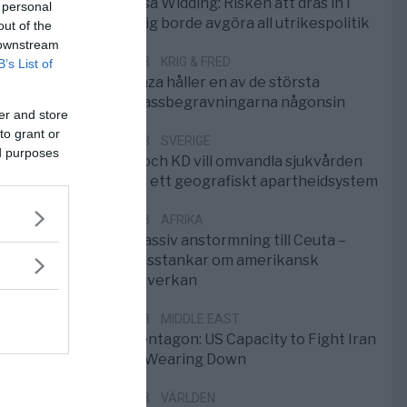
Elsa Widding: Risken att dras in i
 personal
krig borde avgöra all utrikespolitik
out of the
 downstream
5/8
KRIG & FRED
B’s List of
Gaza håller en av de största
massbegravningarna någonsin
er and store
to grant or
5/8
SVERIGE
ed purposes
S och KD vill omvandla sjukvården
till ett geografiskt apartheidsystem
3/8
AFRIKA
Massiv anstormning till Ceuta –
Misstankar om amerikansk
påverkan
2/8
MIDDLE EAST
Pentagon: US Capacity to Fight Iran
is Wearing Down
1/8
VÄRLDEN