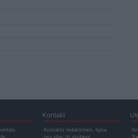
Kontakt
Ut
sentals
Kontakta redaktionen, tipsa
An
ade
oss eller bli skribent.
To