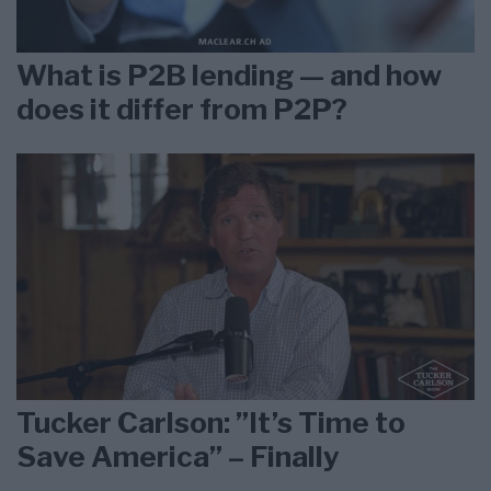
What is P2B lending — and how
does it differ from P2P?
Tucker Carlson: ”It’s Time to
Save America” – Finally