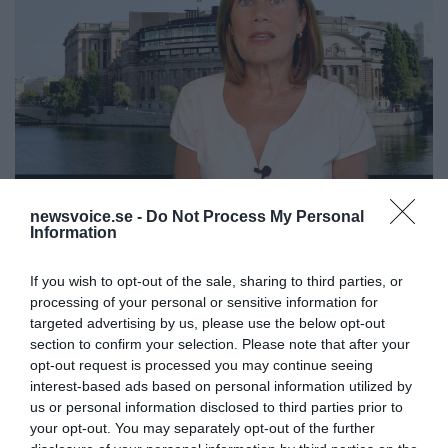
Tankesmedjan Kreaprenör: En
newsvoice.se -
Do Not Process My Personal
plan för Sverige är redan
Information
lanserad av ett parti
If you wish to opt-out of the sale, sharing to third parties, or
processing of your personal or sensitive information for
targeted advertising by us, please use the below opt-out
section to confirm your selection. Please note that after your
opt-out request is processed you may continue seeing
interest-based ads based on personal information utilized by
Stöd NewsVoice
us or personal information disclosed to third parties prior to
your opt-out. You may separately opt-out of the further
Prenumerera