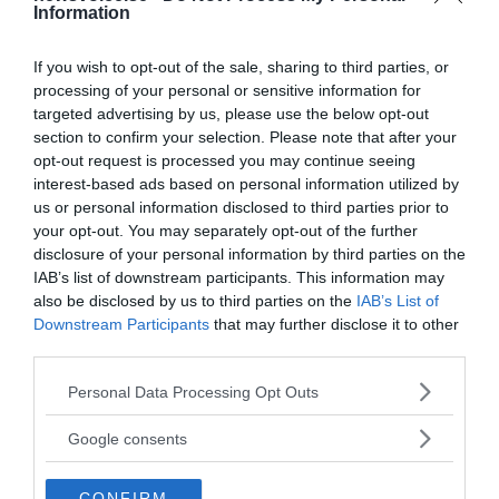
Information
If you wish to opt-out of the sale, sharing to third parties, or
processing of your personal or sensitive information for
targeted advertising by us, please use the below opt-out
section to confirm your selection. Please note that after your
opt-out request is processed you may continue seeing
interest-based ads based on personal information utilized by
Tankesmedjan Kreaprenör: En
us or personal information disclosed to third parties prior to
plan för Sverige är redan
your opt-out. You may separately opt-out of the further
disclosure of your personal information by third parties on the
lanserad av ett parti
IAB’s list of downstream participants. This information may
also be disclosed by us to third parties on the
IAB’s List of
Downstream Participants
that may further disclose it to other
third parties.
Please note that this website/app uses one or more Google
Personal Data Processing Opt Outs
Stöd NewsVoice
services and may gather and store information including but
not limited to your visit or usage behaviour. You may click to
Google consents
Prenumerera
grant or deny consent to Google and its third-party tags to
use your data for below specified purposes in below Google
CONFIRM