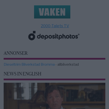
2000-Talets TV
ANNONSER
Dieseltrim Bilverkstad Bromma
- allbilverkstad
NEWS IN ENGLISH