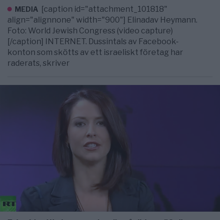
[caption id="attachment_101818"
MEDIA
align="alignnone" width="900"] Elinadav Heymann.
Foto: World Jewish Congress (video capture)
[/caption] INTERNET. Dussintals av Facebook-
konton som skötts av ett israeliskt företag har
raderats, skriver