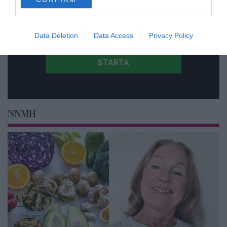
consent section.
Få NewsVoice nyhets-mail
Data Deletion
Data Access
Privacy Policy
NNMH