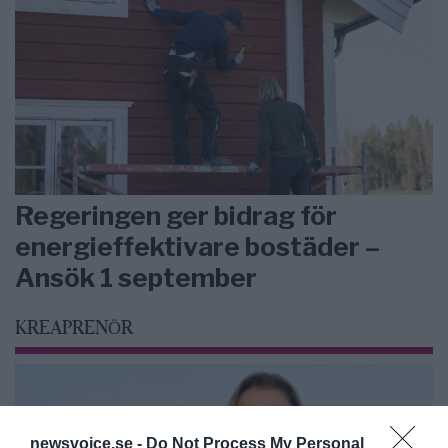
Regeringen ger bidrag för
energieffektivare bostäder –
Ansök 1 september
KREAPRENÖR
newsvoice.se -
Do Not Process My Personal