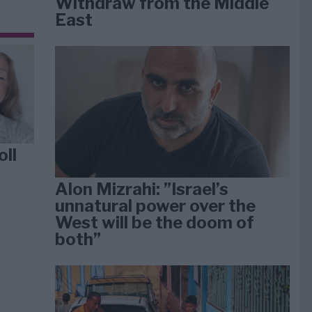
Withdraw from the Middle
East
oll
Alon Mizrahi: ”Israel’s
unnatural power over the
West will be the doom of
both”