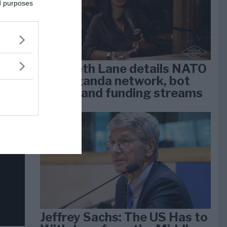
dan
ed purposes
arti
Elizabeth Lane details NATO
propaganda network, bot
farms, and funding streams
Jeffrey Sachs: The US Has to