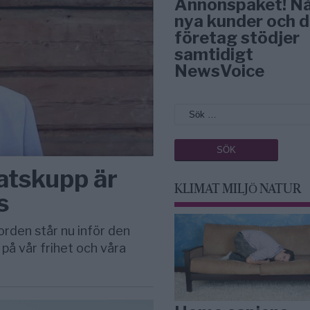
Annonspaket! N
nya kunder och d
företag stödjer
samtidigt
NewsVoice
tatskupp är
KLIMAT MILJÖ NATUR
s
Jorden står nu inför den
på vår frihet och våra