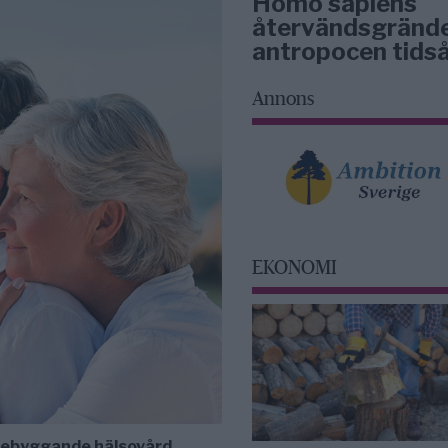
Homo sapiens
återvändsgrände
antropocen tidså
Annons
EKONOMI
örebyggande hälsovård