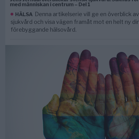
med människan i centrum – Del 1
Denna artikelserie vill ge en överblick 
HÄLSA
sjukvård och visa vägen framåt mot en helt ny d
förebyggande hälsovård.