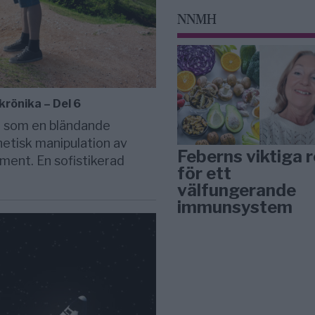
NNMH
krönika – Del 6
a som en bländande
etisk manipulation av
Feberns viktiga r
ement. En sofistikerad
för ett
välfungerande
immunsystem