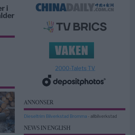
r i
lder
2000-Talets TV
ANNONSER
Dieseltrim Bilverkstad Bromma
- allbilverkstad
NEWS IN ENGLISH