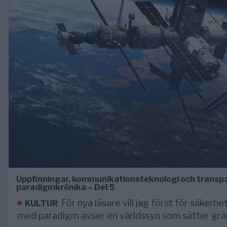
Uppfinningar, kommunikationsteknologi och transpa
paradigmkrönika – Del 5
För nya läsare vill jag först för säkerhe
KULTUR
med paradigm avser en världssyn som sätter gräns