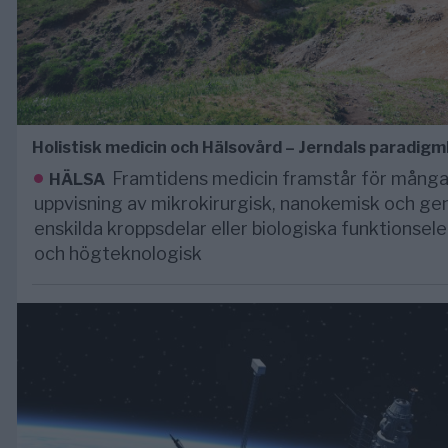
Holistisk medicin och Hälsovård – Jerndals paradigm
Framtidens medicin framstår för mång
HÄLSA
uppvisning av mikrokirurgisk, nanokemisk och gen
enskilda kroppsdelar eller biologiska funktionsel
och högteknologisk