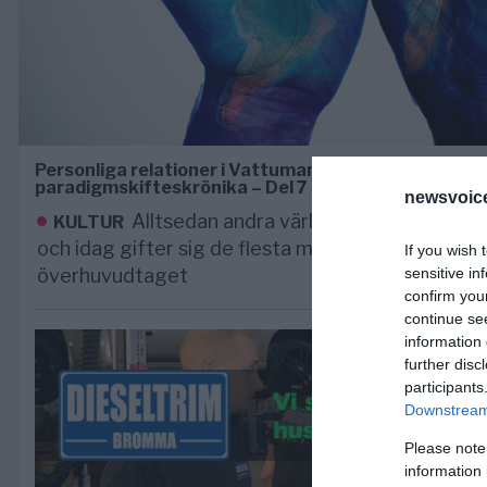
Personliga relationer i Vattumannens tidsålder – Je
paradigmskifteskrönika – Del 7
newsvoice
Alltsedan andra världskriget har skilsmäs
KULTUR
och idag gifter sig de flesta mer än en gång under
If you wish 
överhuvudtaget
sensitive in
confirm you
continue se
information 
further disc
participants
Downstream 
Please note
information 