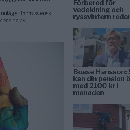
Förbered för
vedeldning och
av nuläget inom svensk
ryssvintern reda
imension av
Bosse Hansson: 
kan din pension 
med 2100 kr i
månaden