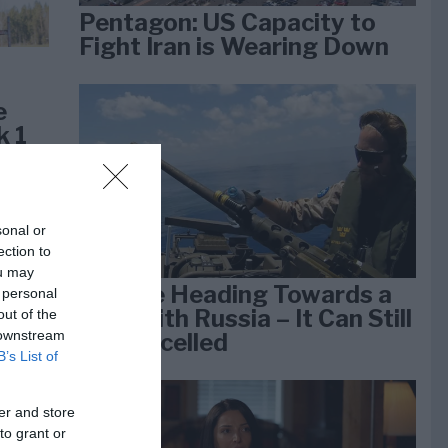
Pentagon: US Capacity to
Fight Iran is Wearing Down
e
k 1
sonal or
ection to
ou may
We Are Heading Towards a
 personal
War With Russia – It Can Still
out of the
 downstream
Be Cancelled
B’s List of
er and store
lan
to grant or