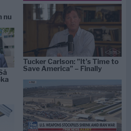
n nu
Tucker Carlson: ”It’s Time to
Save America” – Finally
Så
öka