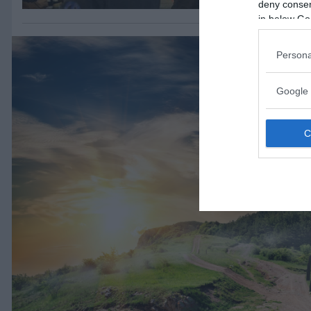
deny consent
in below Go
Persona
Google 