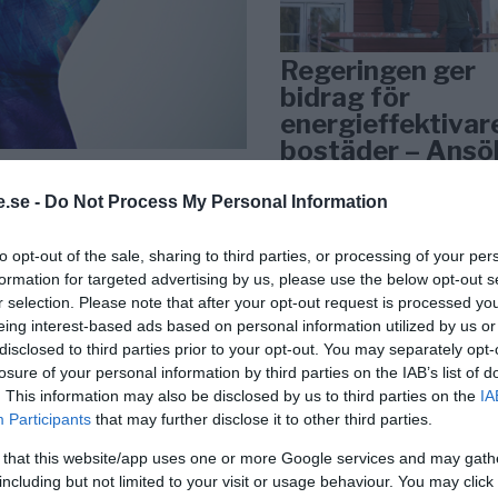
Regeringen ger
bidrag för
energieffektivar
bostäder – Ansö
september
rndals
.se -
Do Not Process My Personal Information
sor blivit allt vanligare,
KREAPRENÖR
 sin livstid - om de
to opt-out of the sale, sharing to third parties, or processing of your per
formation for targeted advertising by us, please use the below opt-out s
r selection. Please note that after your opt-out request is processed y
eing interest-based ads based on personal information utilized by us or
disclosed to third parties prior to your opt-out. You may separately opt-
losure of your personal information by third parties on the IAB’s list of
. This information may also be disclosed by us to third parties on the
IA
Participants
that may further disclose it to other third parties.
Tankesmedjan
 that this website/app uses one or more Google services and may gath
Kreaprenör: En p
including but not limited to your visit or usage behaviour. You may click 