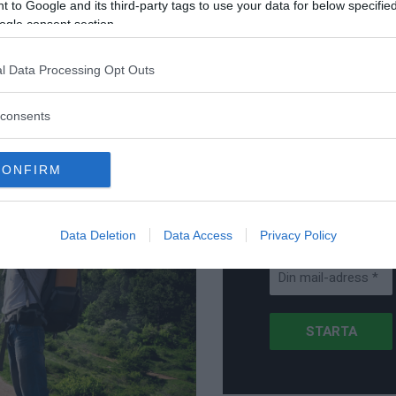
för Sverige är re
 to Google and its third-party tags to use your data for below specifi
lanserad av ett p
ogle consent section.
l Data Processing Opt Outs
consents
Stöd NewsVoice
Prenumerera
CONFIRM
Få NewsVoice
nyhets-mail
Data Deletion
Data Access
Privacy Policy