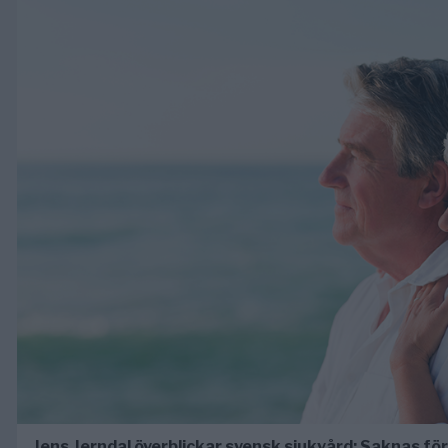
Jens Jerndal överblickar svensk sjukvård: Saknas f