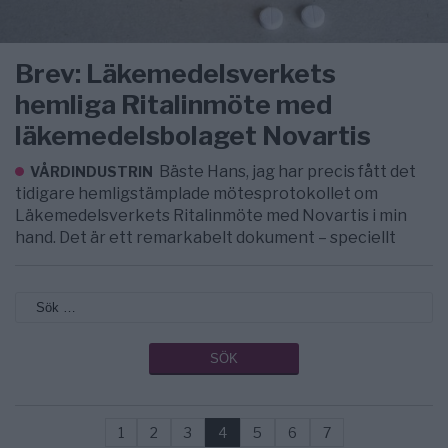
Brev: Läkemedelsverkets
hemliga Ritalinmöte med
läkemedelsbolaget Novartis
Bäste Hans, jag har precis fått det
VÅRDINDUSTRIN
tidigare hemligstämplade mötesprotokollet om
Läkemedelsverkets Ritalinmöte med Novartis i min
hand. Det är ett remarkabelt dokument – speciellt
1
2
3
4
5
6
7