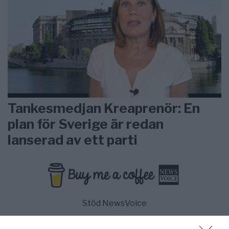
Tankesmedjan Kreaprenör: En
plan för Sverige är redan
lanserad av ett parti
Stöd NewsVoice
Prenumerera