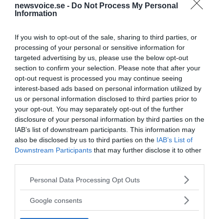
newsvoice.se -
Do Not Process My Personal
Information
Få NewsVoice nyhets-mail
If you wish to opt-out of the sale, sharing to third parties, or
processing of your personal or sensitive information for
targeted advertising by us, please use the below opt-out
section to confirm your selection. Please note that after your
opt-out request is processed you may continue seeing
interest-based ads based on personal information utilized by
us or personal information disclosed to third parties prior to
your opt-out. You may separately opt-out of the further
disclosure of your personal information by third parties on the
NNMH
IAB’s list of downstream participants. This information may
also be disclosed by us to third parties on the
IAB’s List of
Downstream Participants
that may further disclose it to other
third parties.
Please note that this website/app uses one or more Google
Personal Data Processing Opt Outs
services and may gather and store information including but
not limited to your visit or usage behaviour. You may click to
Google consents
grant or deny consent to Google and its third-party tags to
use your data for below specified purposes in below Google