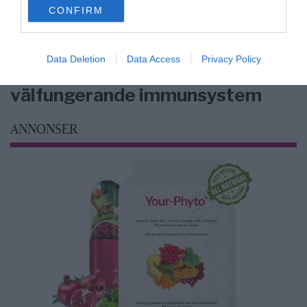
CONFIRM
consent section.
Data Deletion
Data Access
Privacy Policy
Feberns viktiga roll för ett
välfungerande immunsystem
ANNONSER