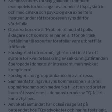
Kommissionens förslag gällande framtiden
exempelvis förändringar avseende rättspsykiatrin
och medicinska och psykologiska experters
insatser under rättsprocessen syns därför
värdefulla.
Observationen att ”Problemet med att polis,
åklagare och domstolar har en allt för okritisk
inställning till experter förefaller vara utbrett” är
träffande.
Förslaget att utreda möjligheten att inrätta ett
system för kvalitetssäkring av sakkunnigutlåtanden
åberopade i domstol är intressant, men mycket
komplicerat.
Förslagen mot grupptänkande är av intresse.
Sammanfattningsvis syns kommissionen i alla fall
uppmärksamma och medverka till att en rad brister
inom rättssystemet – demonstrerade av TQ-fallet –
kan avhjälpas.
Advokatsamfundet har också reagerat på
beteendet hos TQ:s advokater och har nu fastslagit,