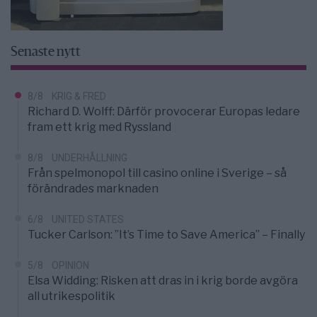
Senaste nytt
8/8
KRIG & FRED
Richard D. Wolff: Därför provocerar Europas ledare
fram ett krig med Ryssland
8/8
UNDERHÅLLNING
Från spelmonopol till casino online i Sverige – så
förändrades marknaden
6/8
UNITED STATES
Tucker Carlson: ”It’s Time to Save America” – Finally
5/8
OPINION
Elsa Widding: Risken att dras in i krig borde avgöra
all utrikespolitik