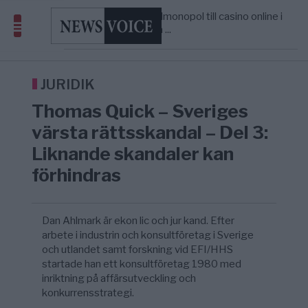
Europas ledare fram ett krig med Rys ...
Från spelmonopol till casino online i
8/8
UNDERHÅLLNING
—
Sverige – så förändrades markna ...
Tucker Carlson: ”It’s Time to Save
6/8
UNITED STATES
—
America” – Finally
Elsa Widding: Risken att dras in i krig borde
5/8
OPINION
—
avgöra all utrikespolitik
JURIDIK
Gaza håller en av de största
5/8
KRIG & FRED
—
Thomas Quick – Sveriges
massbegravningarna någonsin
Richard D. Wolff: Därför provocerar
8/8
KRIG & FRED
—
värsta rättsskandal – Del 3:
Europas ledare fram ett krig med Rys ...
Liknande skandaler kan
förhindras
Dan Ahlmark är ekon lic och jur kand. Efter
arbete i industrin och konsultföretag i Sverige
och utlandet samt forskning vid EFI/HHS
startade han ett konsultföretag 1980 med
inriktning på affärsutveckling och
konkurrensstrategi.