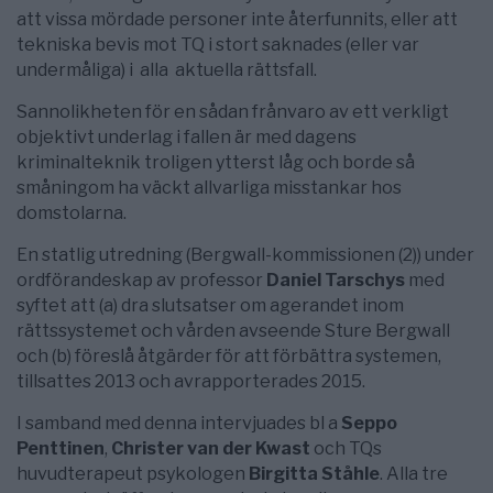
att vissa mördade personer inte återfunnits, eller att
tekniska bevis mot TQ i stort saknades (eller var
undermåliga) i alla aktuella rättsfall.
Sannolikheten för en sådan frånvaro av ett verkligt
objektivt underlag i fallen är med dagens
kriminalteknik troligen ytterst låg och borde så
småningom ha väckt allvarliga misstankar hos
domstolarna.
En statlig utredning (Bergwall-kommissionen (2)) under
ordförandeskap av professor
Daniel Tarschys
med
syftet att (a) dra slutsatser om agerandet inom
rättssystemet och vården avseende Sture Bergwall
och (b) föreslå åtgärder för att förbättra systemen,
tillsattes 2013 och avrapporterades 2015.
I samband med denna intervjuades bl a
Seppo
Penttinen
,
Christer van der Kwast
och TQs
huvudterapeut psykologen
Birgitta Ståhle
. Alla tre