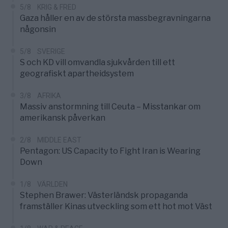
5/8
KRIG & FRED
Gaza håller en av de största massbegravningarna
någonsin
5/8
SVERIGE
S och KD vill omvandla sjukvården till ett
geografiskt apartheidsystem
3/8
AFRIKA
Massiv anstormning till Ceuta – Misstankar om
amerikansk påverkan
2/8
MIDDLE EAST
Pentagon: US Capacity to Fight Iran is Wearing
Down
1/8
VÄRLDEN
Stephen Brawer: Västerländsk propaganda
framställer Kinas utveckling som ett hot mot Väst