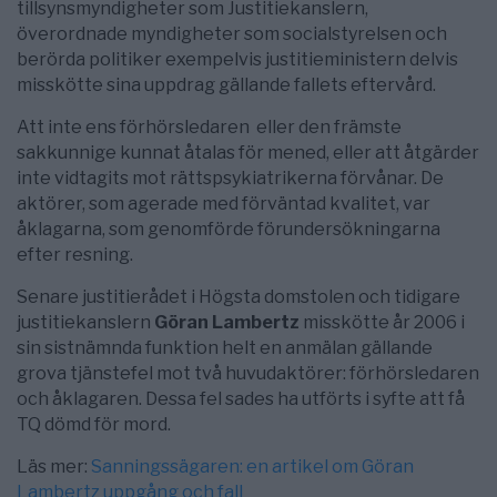
tillsynsmyndigheter som Justitiekanslern,
överordnade myndigheter som socialstyrelsen och
berörda politiker exempelvis justitieministern delvis
misskötte sina uppdrag gällande fallets eftervård.
Att inte ens förhörsledaren eller den främste
sakkunnige kunnat åtalas för mened, eller att åtgärder
inte vidtagits mot rättspsykiatrikerna förvånar. De
aktörer, som agerade med förväntad kvalitet, var
åklagarna, som genomförde förundersökningarna
efter resning.
Senare justitierådet i Högsta domstolen och tidigare
justitiekanslern
Göran Lambertz
misskötte år 2006 i
sin sistnämnda funktion helt en anmälan gällande
grova tjänstefel mot två huvudaktörer: förhörsledaren
och åklagaren. Dessa fel sades ha utförts i syfte att få
TQ dömd för mord.
Läs mer:
Sanningssägaren: en artikel om Göran
Lambertz uppgång och fall