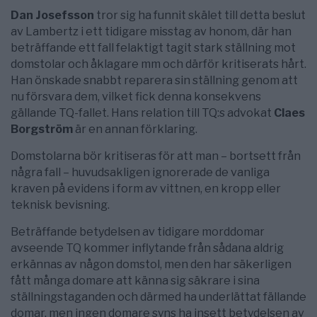
Dan Josefsson
tror sig ha funnit skälet till detta beslut
av Lambertz i ett tidigare misstag av honom, där han
beträffande ett fall felaktigt tagit stark ställning mot
domstolar och åklagare mm och därför kritiserats hårt.
Han önskade snabbt reparera sin ställning genom att
nu försvara dem, vilket fick denna konsekvens
gällande TQ-fallet. Hans relation till TQ:s advokat
Claes
Borgström
är en annan förklaring.
Domstolarna bör kritiseras för att man – bortsett från
några fall – huvudsakligen ignorerade de vanliga
kraven på evidens i form av vittnen, en kropp eller
teknisk bevisning.
Beträffande betydelsen av tidigare morddomar
avseende TQ kommer inflytande från sådana aldrig
erkännas av någon domstol, men den har säkerligen
fått många domare att känna sig säkrare i sina
ställningstaganden och därmed ha underlättat fällande
domar, men ingen domare syns ha insett betydelsen av