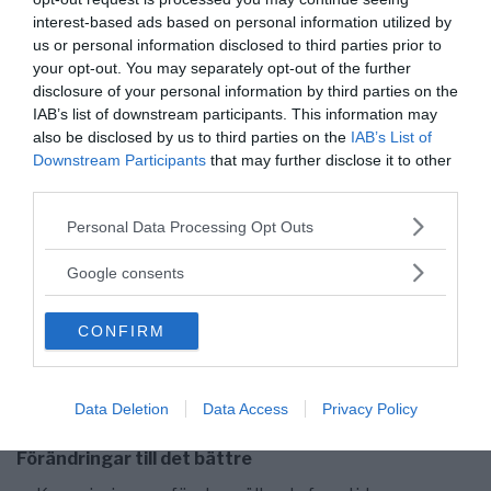
Quicks erkännanden uppmärksammades inte
interest-based ads based on personal information utilized by
tillräckligt.
us or personal information disclosed to third parties prior to
your opt-out. You may separately opt-out of the further
Kommissionen vill minska ”risken att kraftfullt
disclosure of your personal information by third parties on the
manipulerande personer driver vården i en destruktiv
IAB’s list of downstream participants. This information may
riktning” och tänker nog på Thomas Quick. Men
also be disclosed by us to third parties on the
IAB’s List of
huvudproblemet gällande manipulation var, att en
Downstream Participants
that may further disclose it to other
privatpraktiserande psykolog –
Margit Norell
– med
third parties.
en felaktig teori utan empirisk grund helt dominerade
Please note that this website/app uses one or more Google
Personal Data Processing Opt Outs
tänkandet hos den relevanta personalen inom en
services and may gather and store information including but
svensk rättspsykiatrisk klinik.
not limited to your visit or usage behaviour. You may click to
Google consents
grant or deny consent to Google and its third-party tags to
Margit Norell
gjorde eller medverkade till, att
use your data for below specified purposes in below Google
aktörerna av intresse inom rätts- och
CONFIRM
consent section.
påföljdssystemet kom att bilda en sekt med ett
enhetligt tänkande, som uteslöt objektiv granskning
och värdering av en patient och dennes information.
Data Deletion
Data Access
Privacy Policy
Förändringar till det bättre