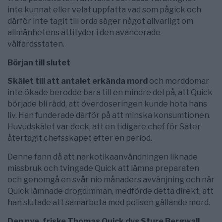
inte kunnat eller velat uppfatta vad som pågick och
därför inte tagit till orda säger något allvarligt om
allmänhetens attityder i den avancerade
välfärdsstaten.
Början till slutet
Skälet till att antalet erkända mord
och morddomar
inte ökade berodde bara till en mindre del på, att Quick
började bli rädd, att överdoseringen kunde hota hans
liv. Han funderade därför på att minska konsumtionen.
Huvudskälet var dock, att en tidigare chef för Säter
återtagit chefsskapet efter en period.
Denne fann då att narkotikaanvändningen liknade
missbruk och tvingade Quick att lämna preparaten
och genomgå en svår nio månaders avvänjning och när
Quick lämnade drogdimman, medförde detta direkt, att
han slutade att samarbeta med polisen gällande mord.
Den nye, friske Thomas Quick dvs Sture Bergwall