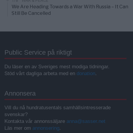
1/8
WAR & PEACE
We Are Heading Towards a War With Russia – It Can
Still Be Cancelled
Public Service på riktigt
Du läser en av Sveriges mest modiga tidningar.
Stöd vårt dagliga arbeta med en
donation
.
Annonsera
Vill du nå hundratusentals samhällsintresserade
svenskar?
Kontakta vår annonssäljare
anna@sasser.net
Läs mer om
annonsering
.