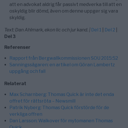
att en advokat aldrig får passivt medverka till att en
oskyldig blir dömd, även om denne uppger sig vara
skyldig.
Text: Dan Ahlmark, ekon lic och jur kand. |
Del 1
|
Del 2
|
Del 3
Referenser
Rapport från Bergwallkommissionen
SOU 2015:52
Sanningssägaren: en artikel om Göran Lambertz
uppgång och fall
Relaterat
Max Scharnberg: Thomas Quick är inte det enda
offret för rättsröta – Newsmill
Patrik Nyberg: Thomas Quick förstörde för de
verkliga offren
Dan Larsson: Walkover för mytomanen Thomas
Quick