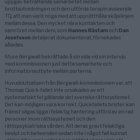
uppgav beträffande samarbetet mellan
brottsutredningen och den utförda terapin avseende
TQ, att man varit noga med att upprätthålla skiljelinjen
mellan dessa. Den mycket nära kontakten och
samröret mellan dem, som
Hannes Råstam
och
Dan
Josefsson
detaljerat dokumenterat, förnekades
således.
Sture Bergwall bekräftade å sin sida vid sin intervju
med kommissionen just detta samarbete och
informationsutbyte mellan parterna.
Huvudslutsatsen från Bergwall-kommissionen var, att
Thomas Quick-fallet inte orsakades av ett
systematiskt fel gällande det svenska rättssystemet.
Det kan möjligen vara korrekt. Quickfallets brister kan
främst sägas ligga i felaktig hantering utförd av en rad
personer inom rättssystemet och den
rättspsykiatriska vården. Att deras gravt felaktiga
beslut och beteenden sedan inte i något fall kunnat