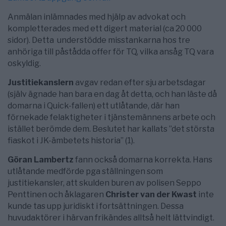
Anmälan inlämnades med hjälp av advokat och
kompletterades med ett digert material (ca 20 000
sidor). Detta understödde misstankarna hos tre
anhöriga till påstådda offer för TQ, vilka ansåg TQ vara
oskyldig.
Justitiekanslern
avgav redan efter sju arbetsdagar
(själv ägnade han bara en dag åt detta, och han läste då
domarna i Quick-fallen) ett utlåtande, där han
förnekade felaktigheter i tjänstemännens arbete och
istället berömde dem. Beslutet har kallats ”det största
fiaskot i JK-ämbetets historia” (1).
Göran Lambertz
fann också domarna korrekta. Hans
utlåtande medförde pga ställningen som
justitiekansler, att skulden buren av polisen Seppo
Penttinen och åklagaren
Christer van der Kwast
inte
kunde tas upp juridiskt i fortsättningen. Dessa
huvudaktörer i härvan frikändes alltså helt lättvindigt.