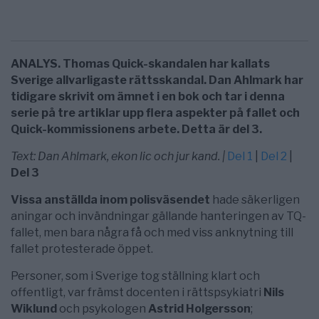
ANALYS. Thomas Quick-skandalen har kallats
Sverige allvarligaste rättsskandal. Dan Ahlmark har
tidigare skrivit om ämnet i en bok och tar i denna
serie på tre artiklar upp flera aspekter på fallet och
Quick-kommissionens arbete. Detta är del 3.
Text: Dan Ahlmark, ekon lic och jur kand. |
Del 1
|
Del 2
|
Del 3
Vissa anställda inom polisväsendet
hade säkerligen
aningar och invändningar gällande hanteringen av TQ-
fallet, men bara några få och med viss anknytning till
fallet protesterade öppet.
Personer, som i Sverige tog ställning klart och
offentligt, var främst docenten i rättspsykiatri
Nils
Wiklund
och psykologen
Astrid Holgersson
;