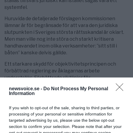
ställas till svars juridiskt kan istället sägas vara ett
systemfel.
Huruvida de detaljerade förslagen kommissionen
lämnar är för begränsade för att vara den juridiska
slutpunkten i Sveriges största rättsskandal är oklart.
Men man ville nog inte störa och starkt kritisera
handhavandet inom olika verksamheter: ”sitt still i
båten” kanske delvis gällde.
Ett starkare skydd för objektivitetsprincipen och
förbättrad reglering av åklagarnas arbete
underströks. Förbättrade riktlinjer för
utredningsarbetet i brottmål föreslogs också. Man
newsvoice.se -
Do Not Process My Personal
uppmärksammar problemet med att tingsrätterna inte
Information
ställde tillräckligt höga krav på utredningarnas
fullständighet och bevisningens styrka, vilket sägs
If you wish to opt-out of the sale, sharing to third parties, or
bero på att gällande regler inte följts tillräckligt
processing of your personal or sensitive information for
noggrant.
targeted advertising by us, please use the below opt-out
section to confirm your selection. Please note that after your
Medicineringen med dess klara inverkan på Thomas
opt-out request is processed you may continue seeing