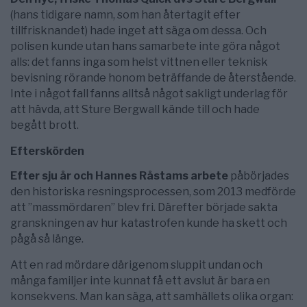
(hans tidigare namn, som han återtagit efter
tillfrisknandet) hade inget att säga om dessa. Och
polisen kunde utan hans samarbete inte göra något
alls: det fanns inga som helst vittnen eller teknisk
bevisning rörande honom beträffande de återstående.
Inte i något fall fanns alltså något sakligt underlag för
att hävda, att Sture Bergwall kände till och hade
begått brott.
Efterskörden
Efter sju år och Hannes Råstams arbete
påbörjades
den historiska resningsprocessen, som 2013 medförde
att ”massmördaren” blev fri. Därefter började sakta
granskningen av hur katastrofen kunde ha skett och
pågå så länge.
Att en rad mördare därigenom sluppit undan och
många familjer inte kunnat få ett avslut är bara en
konsekvens. Man kan säga, att samhällets olika organ: