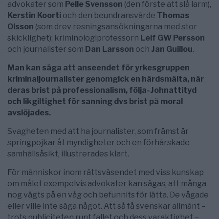
advokater som
Pelle Svensson
(den förste att slå larm),
Kerstin Koorti
och den beundransvärde
Thomas
Olsson
(som drev resningsansökningarna med stor
skicklighet); kriminologiprofessorn
Leif GW Persson
och journalister som
Dan Larsson
och
Jan Guillou
.
Man kan säga att anseendet för yrkesgruppen
kriminaljournalister genomgick en härdsmälta, när
deras brist på professionalism, följa-Johnattityd
och likgiltighet för sanning dvs brist på moral
avslöjades.
Svagheten med att ha journalister, som främst är
springpojkar åt myndigheter och en förhärskade
samhällsåsikt, illustrerades klart.
För människor inom rättsväsendet med viss kunskap
om målet exempelvis advokater kan sägas, att många
nog vägts på en våg och befunnits för lätta. De vågade
eller ville inte säga något. Att så få svenskar allmänt –
trots publiciteten runt fallet och dess varaktighet –