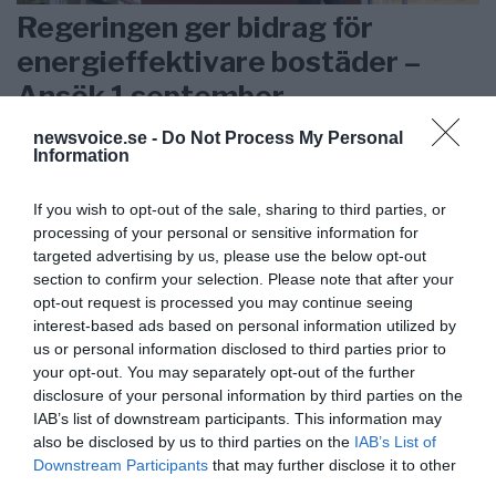
Regeringen ger bidrag för
energieffektivare bostäder –
Ansök 1 september
newsvoice.se -
Do Not Process My Personal
KREAPRENÖR
Information
If you wish to opt-out of the sale, sharing to third parties, or
processing of your personal or sensitive information for
targeted advertising by us, please use the below opt-out
section to confirm your selection. Please note that after your
opt-out request is processed you may continue seeing
interest-based ads based on personal information utilized by
us or personal information disclosed to third parties prior to
your opt-out. You may separately opt-out of the further
disclosure of your personal information by third parties on the
IAB’s list of downstream participants. This information may
also be disclosed by us to third parties on the
IAB’s List of
Downstream Participants
that may further disclose it to other
Tankesmedjan Kreaprenör: En
third parties.