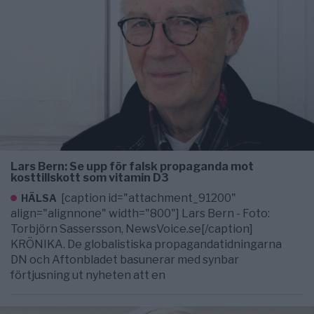
Lars Bern: Se upp för falsk propaganda mot
kosttillskott som vitamin D3
[caption id="attachment_91200"
HÄLSA
align="alignnone" width="800"] Lars Bern - Foto:
Torbjörn Sassersson, NewsVoice.se[/caption]
KRÖNIKA. De globalistiska propagandatidningarna
DN och Aftonbladet basunerar med synbar
förtjusning ut nyheten att en