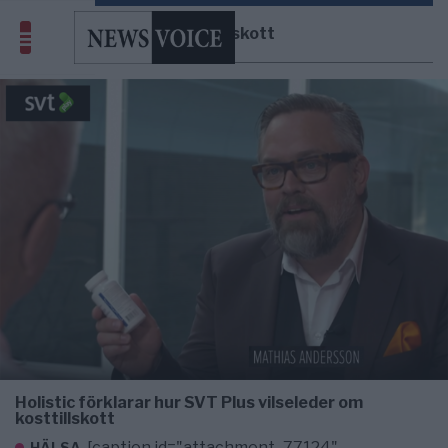
Kosttillskott
Holistic förklarar hur SVT Plus vilseleder om
kosttillskott
[caption id="attachment_77124"
HÄLSA