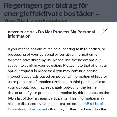
Regeringen ger bidrag för
energieffektivare bostäder –
Ansök 1 september
newsvoice.se -
Do Not Process My Personal
KREAPRENÖR
Information
If you wish to opt-out of the sale, sharing to third parties, or
processing of your personal or sensitive information for
targeted advertising by us, please use the below opt-out
section to confirm your selection. Please note that after your
opt-out request is processed you may continue seeing
interest-based ads based on personal information utilized by
us or personal information disclosed to third parties prior to
your opt-out. You may separately opt-out of the further
disclosure of your personal information by third parties on the
IAB’s list of downstream participants. This information may
also be disclosed by us to third parties on the
IAB’s List of
Downstream Participants
that may further disclose it to other
Tankesmedjan Kreaprenör: En
third parties.