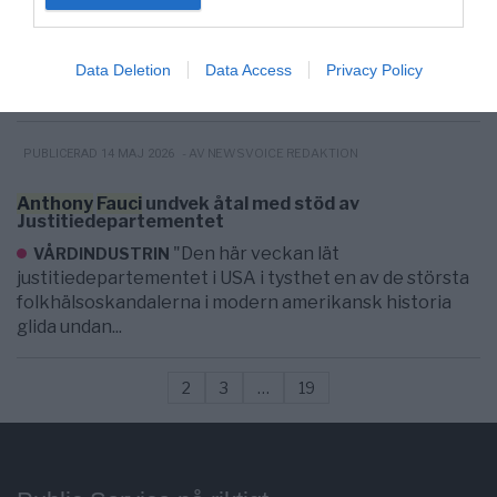
VÄRLDEN. Den kända amerikanska
VÄRLDEN
journalisten Lara Logan, känd från bla CBS News,
liknande under en måndagsintervju på Fox News
Data Deletion
Data Access
Privacy Policy
Anthony...
- AV NEWSVOICE REDAKTION
PUBLICERAD 14 MAJ 2026
Anthony
Fauci
undvek åtal med stöd av
Justitiedepartementet
"Den här veckan lät
VÅRDINDUSTRIN
justitiedepartementet i USA i tysthet en av de största
folkhälsoskandalerna i modern amerikansk historia
glida undan...
2
3
…
19