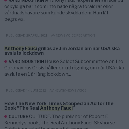
Anthony Fauci experimenterade på
VÅRDINDUSTRIN
oskyldiga barn som inte hade några föräldrar eller
vårdnadshavare som kunde skydda dem. Han lät
begrava...
- AV NEWSVOICE REDAKTION
PUBLICERAD 20 APRIL 2021
Anthony
Fauci
grillas av Jim Jordan om när USA ska
avsluta lockdown
House Select Subcommittee on the
VÅRDINDUSTRIN
Coronavirus Crisis håller en utfrågning om när USA ska
avsluta en 1 år lång lockdown...
- AV NEWS@NEWSVOICE
PUBLICERAD 14 JUNI 2022
How The New York Times Stopped an Ad for the
Book ”The Real
Anthony
Fauci
”
CULTURE. The publisher of Robert F.
CULTURE
Kennedy’s book, The Real Anthony Fauci, Skyhorse