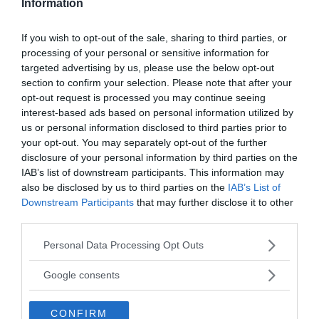
Information
Trump: Jag ärvde
Anthony
Fauci
– Ofta utesluten
från Vita Husets coronamöten
If you wish to opt-out of the sale, sharing to third parties, or
processing of your personal or sensitive information for
President Trump ifrågasatte i slutet på
VÄRLDEN
targeted advertising by us, please use the below opt-out
augusti värdet av Anthony Fauci i Vita husets arbete
section to confirm your selection. Please note that after your
med coronakrisen. Han sa i...
opt-out request is processed you may continue seeing
interest-based ads based on personal information utilized by
us or personal information disclosed to third parties prior to
- AV NEWSVOICE REDAKTION
PUBLICERAD 15 APRIL 2020
your opt-out. You may separately opt-out of the further
disclosure of your personal information by third parties on the
Anthony
Fauci
(NIAID) gav 3,7 miljoner dollar till
IAB’s list of downstream participants. This information may
Wuhan-lab för coronavirusstudier
also be disclosed by us to third parties on the
IAB’s List of
"Chinese Wuhan Lab Received $3.7 Million
VÄRLDEN
Downstream Participants
that may further disclose it to other
From U.S. To Study #Coronavirus in Bats. It also turns
third parties.
out that Dr. Anthony...
Please note that this website/app uses one or more Google
Personal Data Processing Opt Outs
services and may gather and store information including but
- AV NEWSVOICE REDAKTION
PUBLICERAD 1 DECEMBER 2021
not limited to your visit or usage behaviour. You may click to
Google consents
grant or deny consent to Google and its third-party tags to
Fox News: Lara Logan liknar
Anthony
Fauci
vid Josef
use your data for below specified purposes in below Google
Mengele
CONFIRM
consent section.