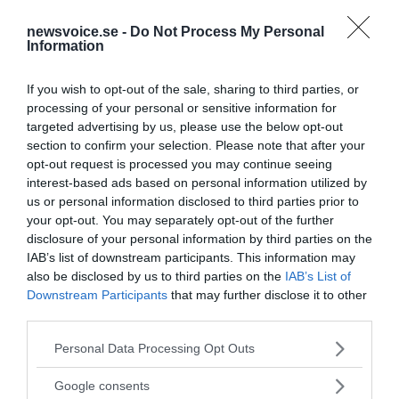
Nu är även
Granskningsnämnden
för radio och TV
expert på vaccinskador
newsvoice.se -
Do Not Process My Personal
Information
[caption id="attachment_23264"
VÅRDINDUSTRIN
align="alignnone" width="693"] "I love me" vaccin,
If you wish to opt-out of the sale, sharing to third parties, or
Gardasil - Foto: Torbjörn Sassersson[/caption] DEBATT.
processing of your personal or sensitive information for
Granskningsnämnden för radio och TV (GRN)...
targeted advertising by us, please use the below opt-out
section to confirm your selection. Please note that after your
- AV NEWSVOICE REDAKTION
opt-out request is processed you may continue seeing
PUBLICERAD 7 JULI 2024
interest-based ads based on personal information utilized by
us or personal information disclosed to third parties prior to
Partiet MoD anmäler SVT-inslag till
Granskningsnämnden
your opt-out. You may separately opt-out of the further
disclosure of your personal information by third parties on the
Hannah Pollack Sarnecki, forskare FOI, säger i
MEDIA
IAB’s list of downstream participants. This information may
ett SVT-inslag att det som förenar de som arrangerar
also be disclosed by us to third parties on the
IAB’s List of
demonstrationer mot vaccinpass, public...
Downstream Participants
that may further disclose it to other
third parties.
- AV NEWSVOICE REDAKTION
PUBLICERAD 26 MAJ 2015
Please note that this website/app uses one or more Google
Personal Data Processing Opt Outs
services and may gather and store information including but
Ulrika Hjalmarson Neidemans SR-reportage fälldes
not limited to your visit or usage behaviour. You may click to
av
Granskningsnämnden
Google consents