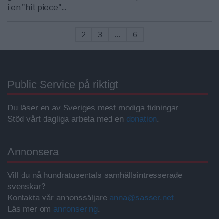
i en "hit piece"...
2
3
…
6
Public Service på riktigt
Du läser en av Sveriges mest modiga tidningar.
Stöd vårt dagliga arbeta med en
donation
.
Annonsera
Vill du nå hundratusentals samhällsintresserade
svenskar?
Kontakta vår annonssäljare
anna@sasser.net
Läs mer om
annonsering
.