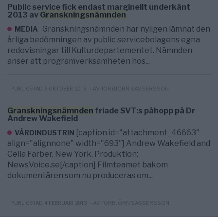
Public service fick endast marginellt underkänt
2013 av
Granskningsnämnden
Granskningsnämnden har nyligen lämnat den
MEDIA
årliga bedömningen av public servicebolagens egna
redovisningar till Kulturdepartementet. Nämnden
anser att programverksamheten hos...
- AV TORBJÖRN SASSERSSON
PUBLICERAD 6 OKTOBER 2013
Granskningsnämnden
friade SVT:s påhopp på Dr
Andrew Wakefield
[caption id="attachment_46663"
VÅRDINDUSTRIN
align="alignnone" width="693"] Andrew Wakefield and
Celia Farber, New York. Produktion:
NewsVoice.se[/caption] Filmteamet bakom
dokumentären som nu produceras om...
- AV TORBJÖRN SASSERSSON
PUBLICERAD 4 FEBRUARI 2013