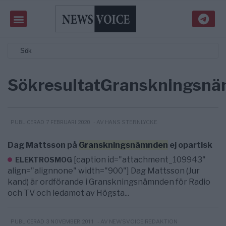
Sökresultat
Granskningsn
- AV HANS STERNLYCKE
PUBLICERAD 7 FEBRUARI 2020
Dag Mattsson på
Granskningsnämnden
ej opartisk
[caption id="attachment_109943"
ELEKTROSMOG
align="alignnone" width="900"] Dag Mattsson (Jur
kand) är ordförande i Granskningsnämnden för Radio
och TV och ledamot av Högsta...
- AV NEWSVOICE REDAKTION
PUBLICERAD 3 NOVEMBER 2011