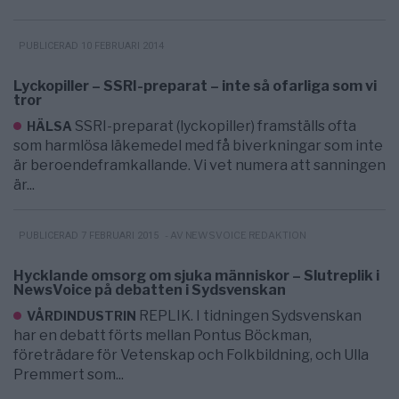
PUBLICERAD 10 FEBRUARI 2014
Lyckopiller – SSRI-preparat – inte så ofarliga som vi
tror
SSRI-preparat (lyckopiller) framställs ofta
HÄLSA
som harmlösa läkemedel med få biverkningar som inte
är beroendeframkallande. Vi vet numera att sanningen
är...
- AV NEWSVOICE REDAKTION
PUBLICERAD 7 FEBRUARI 2015
Hycklande omsorg om sjuka människor – Slutreplik i
NewsVoice på debatten i Sydsvenskan
REPLIK. I tidningen Sydsvenskan
VÅRDINDUSTRIN
har en debatt förts mellan Pontus Böckman,
företrädare för Vetenskap och Folkbildning, och Ulla
Premmert som...