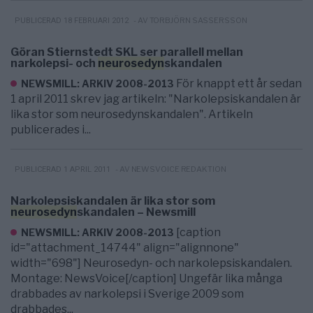
- AV TORBJÖRN SASSERSSON
PUBLICERAD 18 FEBRUARI 2012
Göran Stiernstedt SKL ser parallell mellan
narkolepsi- och
neurosedyn
skandalen
För knappt ett år sedan
NEWSMILL: ARKIV 2008-2013
1 april 2011 skrev jag artikeln: "Narkolepsiskandalen är
lika stor som neurosedynskandalen". Artikeln
publicerades i...
- AV NEWSVOICE REDAKTION
PUBLICERAD 1 APRIL 2011
Narkolepsiskandalen är lika stor som
neurosedyn
skandalen – Newsmill
[caption
NEWSMILL: ARKIV 2008-2013
id="attachment_14744" align="alignnone"
width="698"] Neurosedyn- och narkolepsiskandalen.
Montage: NewsVoice[/caption] Ungefär lika många
drabbades av narkolepsi i Sverige 2009 som
drabbades...