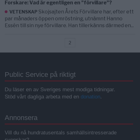
Forskare: Vad är egentligen en ”förvillare”?
Skojsajten Årets Förvillare har, efter ett
VETENSKAP
par månaders öppen omröstning, utnämnt Hanno
Essén till sin nye förvillare. Han tillerkänns därmed en...
2
Public Service på riktigt
Du läser en av Sveriges mest modiga tidningar.
Stöd vårt dagliga arbeta med en
donation
.
Annonsera
Vill du nå hundratusentals samhällsintresserade
svenskar?