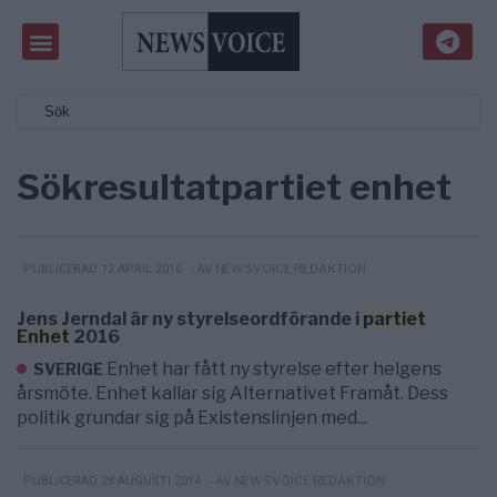
Sökresultat
partiet enhet
- AV NEWSVOICE REDAKTION
PUBLICERAD 12 APRIL 2016
Jens Jerndal är ny styrelseordförande i
partiet
Enhet
2016
Enhet har fått ny styrelse efter helgens
SVERIGE
årsmöte. Enhet kallar sig Alternativet Framåt. Dess
politik grundar sig på Existenslinjen med...
- AV NEWSVOICE REDAKTION
PUBLICERAD 28 AUGUSTI 2014