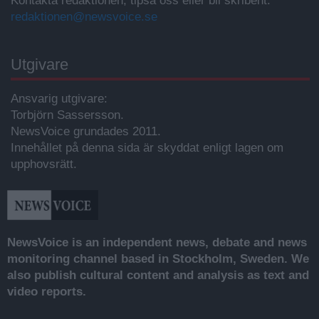
Kontakta redaktionen, tipsa oss eller bli skribent.
redaktionen@newsvoice.se
Utgivare
Ansvarig utgivare:
Torbjörn Sassersson.
NewsVoice grundades 2011.
Innehållet på denna sida är skyddat enligt lagen om
upphovsrätt.
NewsVoice is an independent news, debate and news
monitoring channel based in Stockholm, Sweden. We
also publish cultural content and analysis as text and
video reports.