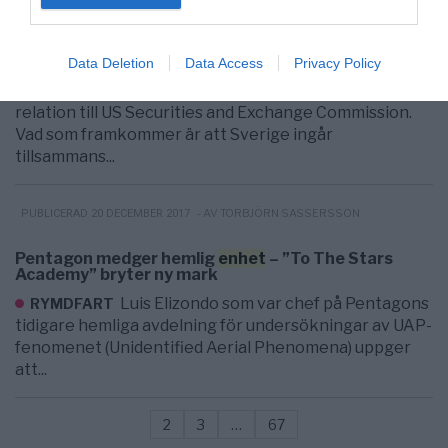
PUBLICERAD 25 MARS 2013
US Securities and Exchange Commission – Varje
svensk är registrerad som kommersiell
enhet
Data Deletion
Data Access
Privacy Policy
Pål Bergström har analyserat Sveriges
EKONOMI
relation till US Securities and Exchange Commission.
Vad som framkommer är att Sverige ingår
tillsammans...
- AV TORBJÖRN SASSERSSON
PUBLICERAD 20 DECEMBER 2017
Pentagon medger hemlig
enhet
– ”To The Stars
Academy” bryter ny mark
Luis Elizondo som var chef på Pentagons
RYMDFART
tidigare hemliga avdelning för undersökningar av UAP-
fenomenet (Unidentified Aerial Phenomena) uppger
att...
2
3
…
67