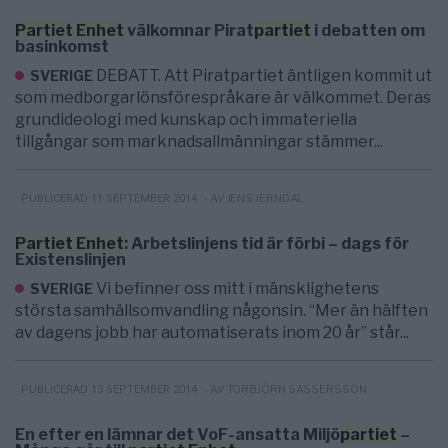
Partiet
Enhet
välkomnar Pirat
partiet
i debatten om
basinkomst
DEBATT. Att Piratpartiet äntligen kommit ut
SVERIGE
som medborgarlönsförespråkare är välkommet. Deras
grundideologi med kunskap och immateriella
tillgångar som marknadsallmänningar stämmer...
- AV JENS JERNDAL
PUBLICERAD 11 SEPTEMBER 2014
Partiet
Enhet
: Arbetslinjens tid är förbi – dags för
Existenslinjen
Vi befinner oss mitt i mänsklighetens
SVERIGE
största samhällsomvandling någonsin. “Mer än hälften
av dagens jobb har automatiserats inom 20 år” står...
- AV TORBJÖRN SASSERSSON
PUBLICERAD 13 SEPTEMBER 2014
En efter en lämnar det VoF-ansatta Miljö
partiet
–