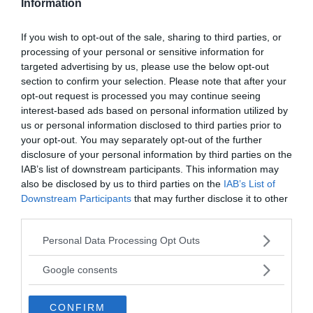
Information
"bortkastad"! Det är...
If you wish to opt-out of the sale, sharing to third parties, or
- AV TORBJÖRN SASSERSSON
PUBLICERAD 8 JULI 2014
processing of your personal or sensitive information for
targeted advertising by us, please use the below opt-out
Jens Jerndal om
Enhet
och behovet av nytänkande i
section to confirm your selection. Please note that after your
svensk politik
opt-out request is processed you may continue seeing
Jens Jerndal är politiker i partiet Enhet.
KREAPRENÖR
interest-based ads based on personal information utilized by
Jerndal intervjuades den 24 juni 2014 av Torbjörn
us or personal information disclosed to third parties prior to
Sassersson redaktör på NewsVoice.se. Ämnen...
your opt-out. You may separately opt-out of the further
disclosure of your personal information by third parties on the
IAB’s list of downstream participants. This information may
- AV JENS JERNDAL
PUBLICERAD 8 JULI 2015
also be disclosed by us to third parties on the
IAB’s List of
Downstream Participants
that may further disclose it to other
Jens Jerndal (
Enhet
): Välstånd och välfärd – eller
third parties.
välmående och lycka?
Please note that this website/app uses one or more Google
Personal Data Processing Opt Outs
Sverige har en av världens högsta
SVERIGE
services and may gather and store information including but
levnadsstandarder. Vi är ett rikt land. Är det allt vi skall
not limited to your visit or usage behaviour. You may click to
Google consents
bekymra oss om?...
grant or deny consent to Google and its third-party tags to
use your data for below specified purposes in below Google
CONFIRM
consent section.
- AV PÅL BERGSTRÖM