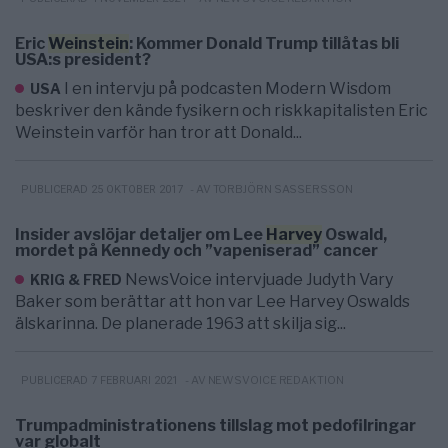
Eric
Weinstein
: Kommer Donald Trump tillåtas bli
USA:s president?
I en intervju på podcasten Modern Wisdom
USA
beskriver den kände fysikern och riskkapitalisten Eric
Weinstein varför han tror att Donald...
- AV TORBJÖRN SASSERSSON
PUBLICERAD 25 OKTOBER 2017
Insider avslöjar detaljer om Lee
Harvey
Oswald,
mordet på Kennedy och ”vapeniserad” cancer
NewsVoice intervjuade Judyth Vary
KRIG & FRED
Baker som berättar att hon var Lee Harvey Oswalds
älskarinna. De planerade 1963 att skilja sig...
- AV NEWSVOICE REDAKTION
PUBLICERAD 7 FEBRUARI 2021
Trumpadministrationens tillslag mot pedofilringar
var globalt