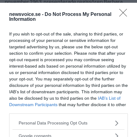
november 1963, presenterade regissören Barbara
Shearer en...
newsvoice.se -
Do Not Process My Personal
Information
- AV NEWSVOICE REDAKTION
PUBLICERAD 21 OKTOBER 2017
If you wish to opt-out of the sale, sharing to third parties, or
Trump frisläpper inom kort hemligstämplat material
processing of your personal or sensitive information for
om mordet på Kennedy
targeted advertising by us, please use the below opt-out
section to confirm your selection. Please note that after your
Roger Stone som är korrespondent för
KRIG & FRED
opt-out request is processed you may continue seeing
InfoWars fick möjlighet att med Trump direkt
interest-based ads based on personal information utilized by
diskutera det förestående frisläppandet [26 oktober]
us or personal information disclosed to third parties prior to
av...
your opt-out. You may separately opt-out of the further
disclosure of your personal information by third parties on the
- AV NEWSVOICE REDAKTION
IAB’s list of downstream participants. This information may
PUBLICERAD 10 FEBRUARI 2017
also be disclosed by us to third parties on the
IAB’s List of
Downstream Participants
that may further disclose it to other
1000-tals amerikanska flyganfall i Mellanöstern
rapporteras inte
third parties.
[caption id="attachment_79598"
KRIG & FRED
Please note that this website/app uses one or more Google
Personal Data Processing Opt Outs
align="alignnone" width="800"] Apache Helicopter -
services and may gather and store information including but
Photo: Staff Sergeant Mike Harvey, Wikimedia
not limited to your visit or usage behaviour. You may click to
Google consents