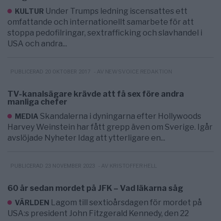
Under Trumps ledning iscensattes ett
KULTUR
omfattande och internationellt samarbete för att
stoppa pedofilringar, sextrafficking och slavhandel i
USA och andra...
- AV NEWSVOICE REDAKTION
PUBLICERAD 20 OKTOBER 2017
TV-kanalsägare krävde att få sex före andra
manliga chefer
Skandalerna i dyningarna efter Hollywoods
MEDIA
Harvey Weinstein har fått grepp även om Sverige. Igår
avslöjade Nyheter Idag att ytterligare en...
- AV KRISTOFFER HELL
PUBLICERAD 23 NOVEMBER 2023
60 år sedan mordet på JFK – Vad läkarna såg
Lagom till sextioårsdagen för mordet på
VÄRLDEN
USA:s president John Fitzgerald Kennedy, den 22