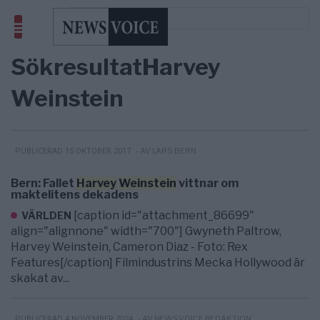
Sökresultat
Harvey
Weinstein
- AV LARS BERN
PUBLICERAD 15 OKTOBER 2017
Bern: Fallet
Harvey
Weinstein
vittnar om
maktelitens dekadens
[caption id="attachment_86699"
VÄRLDEN
align="alignnone" width="700"] Gwyneth Paltrow,
Harvey Weinstein, Cameron Diaz - Foto: Rex
Features[/caption] Filmindustrins Mecka Hollywood är
skakat av...
- AV NEWSVOICE REDAKTION
PUBLICERAD 4 NOVEMBER 2024