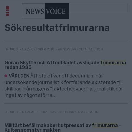
Sökresultat
frimurarna
- AV NEWSVOICE REDAKTION
PUBLICERAD 27 OKTOBER 2018
Göran Skytte och Aftonbladet avslöjade
frimurarna
redan 1985
Åttiotalet var ett decennium när
VÄRLDEN
undersökande journalistik fortfarande existerade till
skillnad från dagens "faktacheckade" journalistik där
inget av något större...
- AV TORBJÖRN SASSERSSON
PUBLICERAD 24 APRIL 2020
Militärt befäl makabert utpressat av
frimurarna
–
Kulten som styr makten