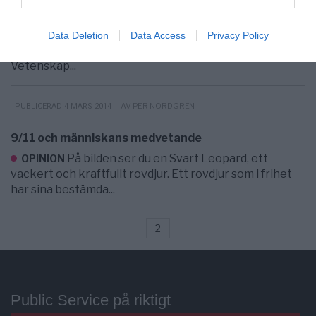
I sin nya bok "Sovjetrepubliken Absurdistan:
SVERIGE
En socialistisk katastrof i Sverige" avslöjar Jüri Lina
Data Deletion
Data Access
Privacy Policy
socialismens hemligheter i Sverige. 2000-Talets
Vetenskap...
- AV PER NORDGREN
PUBLICERAD 4 MARS 2014
9/11 och människans medvetande
På bilden ser du en Svart Leopard, ett
OPINION
vackert och kraftfullt rovdjur. Ett rovdjur som i frihet
har sina bestämda...
2
Public Service på riktigt