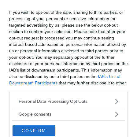
- AV NEWSVOICE REDAKTION
PUBLICERAD 2 SEPTEMBER 2018
If you wish to opt-out of the sale, sharing to third parties, or
processing of your personal or sensitive information for
Erik Wiklund om valet 2018: Kan du se sprickan i
elitens vattentäta maktkonstruktion?
targeted advertising by us, please use the below opt-out
section to confirm your selection. Please note that after your
Det kommer inte spela någon roll vilken sida
SVERIGE
opt-out request is processed you may continue seeing
som vinner valet, vänstern eller högern, därför att hela
interest-based ads based on personal information utilized by
sju-klövern kontrolleras av...
us or personal information disclosed to third parties prior to
your opt-out. You may separately opt-out of the further
disclosure of your personal information by third parties on the
- AV TORBJÖRN SASSERSSON
PUBLICERAD 30 JANUARI 2017
IAB’s list of downstream participants. This information may
also be disclosed by us to third parties on the
IAB’s List of
Trollet Sylthammar på NewsVoice
Downstream Participants
that may further disclose it to other
Trollet som historiskt kallat sig Sylthammar
MEDIA
third parties.
härjar vidare på NewsVoice. Kommentarerna från
Please note that this website/app uses one or more Google
denne Sylthammar - eftersom han gjorde sig känd...
Personal Data Processing Opt Outs
services and may gather and store information including but
not limited to your visit or usage behaviour. You may click to
Google consents
- AV GÄSTSKRIBENT
PUBLICERAD 3 MAJ 2023
grant or deny consent to Google and its third-party tags to
use your data for below specified purposes in below Google
CONFIRM
Rapport från Sverige den ”sista sovjetrepubliken” –
consent section.
Jüri Lina