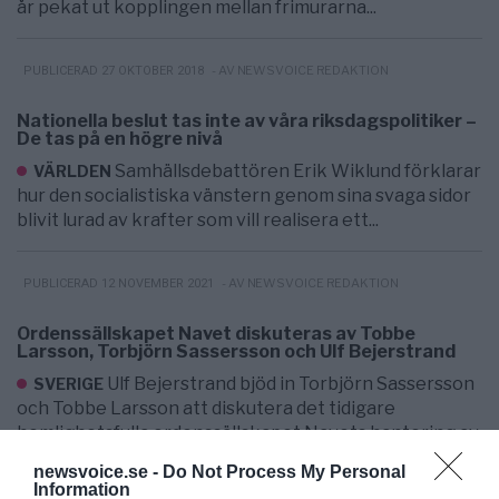
år pekat ut kopplingen mellan frimurarna...
- AV NEWSVOICE REDAKTION
PUBLICERAD 27 OKTOBER 2018
Nationella beslut tas inte av våra riksdagspolitiker –
De tas på en högre nivå
Samhällsdebattören Erik Wiklund förklarar
VÄRLDEN
hur den socialistiska vänstern genom sina svaga sidor
blivit lurad av krafter som vill realisera ett...
- AV NEWSVOICE REDAKTION
PUBLICERAD 12 NOVEMBER 2021
Ordenssällskapet Navet diskuteras av Tobbe
Larsson, Torbjörn Sassersson och Ulf Bejerstrand
Ulf Bejerstrand bjöd in Torbjörn Sassersson
SVERIGE
och Tobbe Larsson att diskutera det tidigare
hemlighetsfulla ordenssällskapet Navets hantering av
diverse symboler...
newsvoice.se -
Do Not Process My Personal
Information