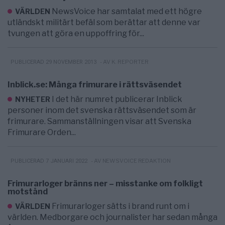
NewsVoice har samtalat med ett högre
VÄRLDEN
utländskt militärt befäl som berättar att denne var
tvungen att göra en uppoffring för...
- AV K. REPORTER
PUBLICERAD 29 NOVEMBER 2013
Inblick.se: Många frimurare i rättsväsendet
I det här numret publicerar Inblick
NYHETER
personer inom det svenska rättsväsendet som är
frimurare. Sammanställningen visar att Svenska
Frimurare Orden...
- AV NEWSVOICE REDAKTION
PUBLICERAD 7 JANUARI 2022
Frimurarloger bränns ner – misstanke om folkligt
motstånd
Frimurarloger sätts i brand runt om i
VÄRLDEN
världen. Medborgare och journalister har sedan många