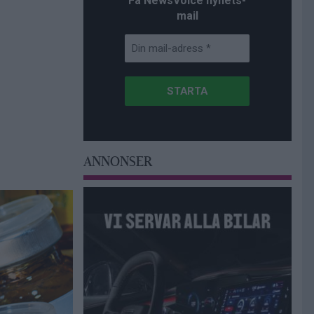
Få NewsVoice nyhets-
mail
ANNONSER