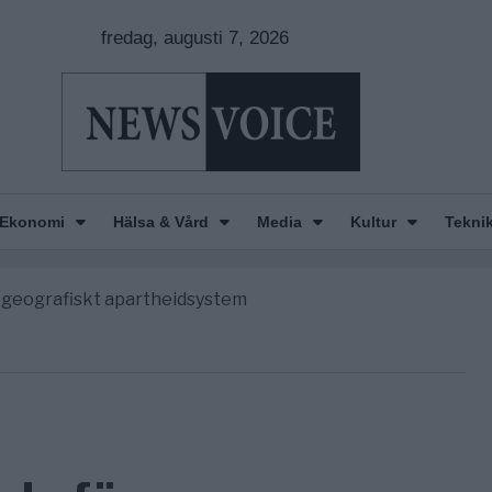
fredag, augusti 7, 2026
nkar om amerikansk påverkan
e America” – Finally
Ekonomi
Hälsa & Vård
Media
Kultur
Tekni
de avgöra all utrikespolitik
gravningarna någonsin
tt geografiskt apartheidsystem
nkar om amerikansk påverkan
e America” – Finally