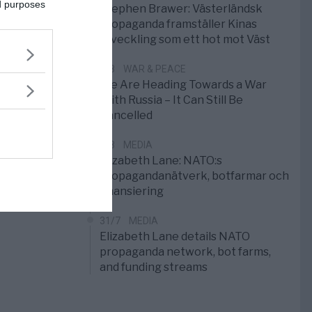
ed purposes
Stephen Brawer: Västerländsk
propaganda framställer Kinas
utveckling som ett hot mot Väst
1/8
WAR & PEACE
We Are Heading Towards a War
With Russia – It Can Still Be
Cancelled
1/8
MEDIA
Elizabeth Lane: NATO:s
propagandanätverk, botfarmar och
finansiering
31/7
MEDIA
Elizabeth Lane details NATO
propaganda network, bot farms,
and funding streams