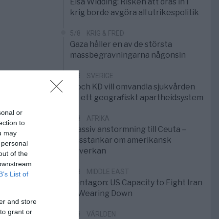
Elsa Widding: Risken att dras in i
krig borde avgöra all utrikespolitik
5/8
KRIG & FRED
Gaza håller en av de största
massbegravningarna någonsin
5/8
SVERIGE
S och KD vill omvandla sjukvården
till ett geografiskt apartheidsystem
sonal or
3/8
AFRIKA
ection to
Massiv anstormning till Ceuta –
ou may
Misstankar om amerikansk
 personal
påverkan
out of the
 downstream
2/8
MIDDLE EAST
B’s List of
Pentagon: US Capacity to Fight Iran
is Wearing Down
er and store
to grant or
1/8
VÄRLDEN