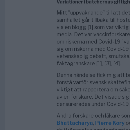
Variationer i batchernas giftig
Mitt ”uppvaknande” till att de
samhället går tillbaka till hö
via en blogg [1] som var vikti
media. Det var vaccinforskar
om riskerna med Covid-19 ”vac
sig om riskerna med Covid-19 ”
vetenskaplig debatt, smutska
faktagranskare [1], [3], [4].
Denna händelse fick mig att b
förstå varför svensk skattefi
viktigt att rapportera om säk
av en forskare. Det visade sig
censurerades under Covid-19
Andra forskare och läkare som
Bhattacharya
,
Pierre Kory
o