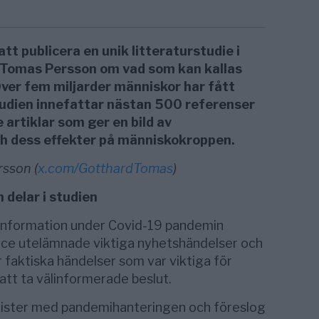
tt publicera en unik litteraturstudie i
t Tomas Persson om vad som kan kallas
ver fem miljarder människor har fått
tudien innefattar nästan 500 referenser
artiklar som ger en bild av
ch dess effekter på människokroppen.
rsson (
x.com/GotthardTomas
)
delar i studien
information under Covid-19 pandemin
vice utelämnade viktiga nyhetshändelser och
r faktiska händelser som var viktiga för
tt ta välinformerade beslut.
rister med pandemihanteringen och föreslog