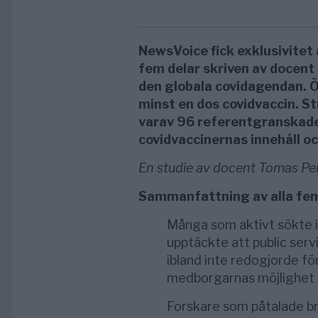
NewsVoice fick exklusivitet a
fem delar skriven av docen
den globala covidagendan. Ö
minst en dos covidvaccin. S
varav 96 referentgranskade 
covidvaccinernas innehåll o
En studie av docent Tomas Pe
Sammanfattning av alla fem 
Många som aktivt sökte 
upptäckte att public ser
ibland inte redogjorde fö
medborgarnas möjlighet a
Forskare som påtalade b