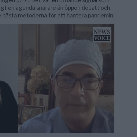
ngen [5-7]. Det var en oroande signal som
ligt en agenda snarare än öppen debatt och
e bästa metoderna för att hantera pandemin.