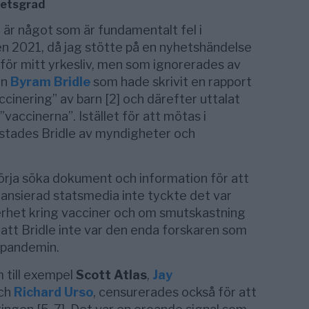
hetsgrad
t är något som är fundamentalt fel i
sten 2021, då jag stötte på en nyhetshändelse
g för mitt yrkesliv, men som ignorerades av
en
Byram Bridle
som hade skrivit en rapport
cinering” av barn [2] och därefter uttalat
vaccinerna”. Istället för att mötas i
stades Bridle av myndigheter och
örja söka dokument och information för att
nansierad statsmedia inte tyckte det var
erhet kring vacciner och om smutskastning
 att Bridle inte var den enda forskaren som
 pandemin.
 till exempel
Scott Atlas
,
Jay
ch
Richard Urso
, censurerades också för att