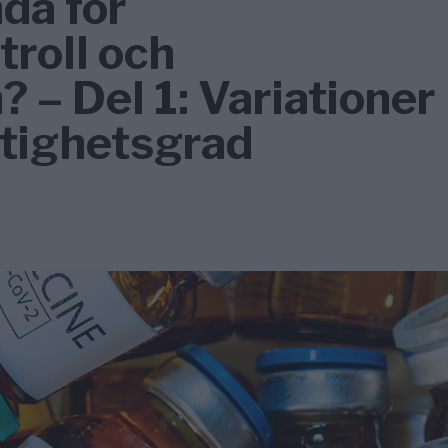
da för
roll och
– Del 1: Variationer
ftighetsgrad