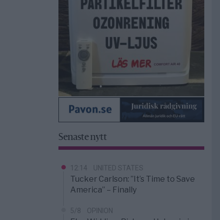
Senaste nytt
12:14
UNITED STATES
Tucker Carlson: ”It’s Time to Save
America” – Finally
5/8
OPINION