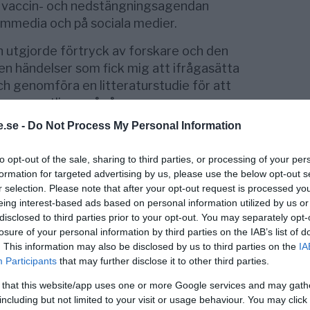
n vaccin- och nedstängningsagendan
mmedia och på sociala medier.
 utgjorde förtryck av forskare och den
en händelser som fick mig att ifrågasätta
h genomföra en litteraturstudie för att
som egentligen pågår.
.se -
Do Not Process My Personal Information
är en nedmontering av det fria och öppna
av media, politik och forskning.
to opt-out of the sale, sharing to third parties, or processing of your per
 vara kontrollerade av särintressen i
formation for targeted advertising by us, please use the below opt-out s
erige.
r selection. Please note that after your opt-out request is processed y
eing interest-based ads based on personal information utilized by us or
 sakna nationsgränser och använder
disclosed to third parties prior to your opt-out. You may separately opt-
 media för att polarisera oliktänkare, olika
losure of your personal information by third parties on the IAB’s list of
teter mot varandra för att de inte
. This information may also be disclosed by us to third parties on the
IA
 upp mot denna övermakt. Principen att
Participants
that may further disclose it to other third parties.
ågå i våra ”demokratier” utan att det
 that this website/app uses one or more Google services and may gath
including but not limited to your visit or usage behaviour. You may click 