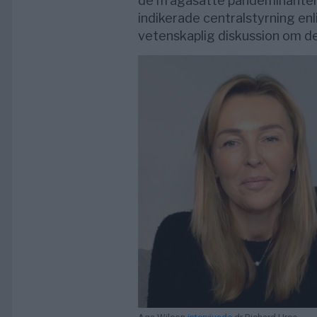
de ifrågasatte pandemihanteri
indikerade centralstyrning en
vetenskaplig diskussion om d