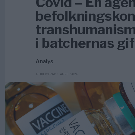
Covid – En agen
befolkningskont
transhumanism? 
i batchernas gi
Analys
PUBLICERAD 3 APRIL 2024