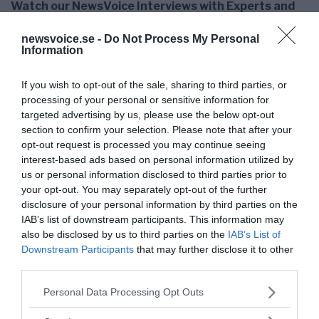
Watch our NewsVoice Interviews with Experts and
Influencers
Watch our sought-after NewsVoice
OPINION
newsvoice.se -
Do Not Process My Personal
Information
interviews and video recordings with experts and
influencers. Feel free to contact us if we should...
If you wish to opt-out of the sale, sharing to third parties, or
processing of your personal or sensitive information for
- AV LARS BERN
PUBLICERAD 16 MARS 2021
targeted advertising by us, please use the below opt-out
section to confirm your selection. Please note that after your
Lars Bern: Vad du kan göra mot Covid-19 och
opt-out request is processed you may continue seeing
riskerna med vaccin
interest-based ads based on personal information utilized by
Lars Bern klargör i en
VÅRDINDUSTRIN
us or personal information disclosed to third parties prior to
egenproducerad video om hur ryktet om
your opt-out. You may separately opt-out of the further
disclosure of your personal information by third parties on the
hydroxoklorokin, som framgångsrikt används mot
IAB’s list of downstream participants. This information may
Covid-19, förstördes med syftet...
also be disclosed by us to third parties on the
IAB’s List of
Downstream Participants
that may further disclose it to other
- AV NEWS@NEWSVOICE
PUBLICERAD 27 JANUARI 2023
third parties.
Please note that this website/app uses one or more Google
Personal Data Processing Opt Outs
Dr. Robert Malone: Engaging the Military into the
services and may gather and store information including but
Global Vaccination Agenda has been a Great Failure
not limited to your visit or usage behaviour. You may click to