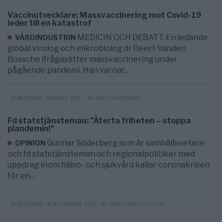
Vaccinutvecklare: Massvaccinering mot Covid-19
leder till en katastrof
MEDICIN OCH DEBATT. En ledande
VÅRDINDUSTRIN
global virolog och mikrobiolog dr Geert Vanden
Bossche ifrågasätter massvaccinering under
pågående pandemi. Han varnar...
- AV GÄSTSKRIBENT
PUBLICERAD 29 MARS 2021
Fd statstjänsteman: ”Återta friheten – stoppa
plandemin!”
Gunnar Söderberg som är samhällsvetare
OPINION
och fd statstjänsteman och regionalpolitiker med
uppdrag inom hälso- och sjukvård kallar coronakrisen
för en...
- AV NEWS@NEWSVOICE
PUBLICERAD 16 NOVEMBER 2023