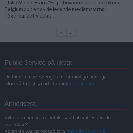
Philip Michel Frans "Filip" Dewinter är en politiker i
Belgium och en av de ledande medlemmarna i
högerpartiet Vlaams...
2
3
Public Service på riktigt
Du läser en av Sveriges mest modiga tidningar.
Stöd vårt dagliga arbeta med en
donation
.
Annonsera
Vill du nå hundratusentals samhällsintresserade
svenskar?
Kontakta vår annonssäljare
anna@sasser.net