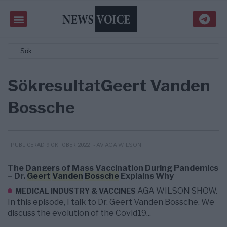
Sökresultat
Geert Vanden
Bossche
- AV AGA WILSON
PUBLICERAD 9 OKTOBER 2022
The Dangers of Mass Vaccination During Pandemics
– Dr.
Geert
Vanden
Bossche
Explains Why
AGA WILSON SHOW.
MEDICAL INDUSTRY & VACCINES
In this episode, I talk to Dr. Geert Vanden Bossche. We
discuss the evolution of the Covid19...