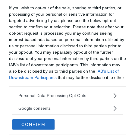
säger att hon våldtogs upp till...
If you wish to opt-out of the sale, sharing to third parties, or
processing of your personal or sensitive information for
targeted advertising by us, please use the below opt-out
- AV TORBJÖRN SASSERSSON
PUBLICERAD 22 NOVEMBER 2019
section to confirm your selection. Please note that after your
opt-out request is processed you may continue seeing
Israelisk insider:
Jeffrey
Epstein
och Ghislaine
interest-based ads based on personal information utilized by
Maxwell arbetade för Mossad
us or personal information disclosed to third parties prior to
I en intervju avslöjar Ari Ben-Menashe en
VÄRLDEN
your opt-out. You may separately opt-out of the further
fd israelisk agent, som påstås ha varit handläggare för
disclosure of your personal information by third parties on the
Mossad-tillgången Robert Maxwell, att...
IAB’s list of downstream participants. This information may
also be disclosed by us to third parties on the
IAB’s List of
Downstream Participants
that may further disclose it to other
- AV NEWSVOICE REDAKTION
PUBLICERAD 15 AUGUSTI 2019
third parties.
Rudy Giuliani: 50 höjdare ville se
Jeffrey
Epstein
död
Please note that this website/app uses one or more Google
Personal Data Processing Opt Outs
services and may gather and store information including but
Rudy Giuliani som var borgmästare i New
VÄRLDEN
not limited to your visit or usage behaviour. You may click to
York åren 1994–2001 och bla federal åklagare talar
Google consents
grant or deny consent to Google and its third-party tags to
klarspråk om det uppenbart absurda...
use your data for below specified purposes in below Google
CONFIRM
consent section.
- AV JAN NORBERG
PUBLICERAD 22 MAJ 2021