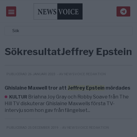
Sökresultat
Jeffrey Epstein
- AV NEWSVOICE REDAKTION
PUBLICERAD 26 JANUARI 2023
Ghislaine Maxwell tror att
Jeffrey
Epstein
mördades
Briahna Joy Gray och Robby Soave från The
KULTUR
Hill TV diskuterar Ghislaine Maxwells första TV-
intervju som hon gav från fängelset...
- AV NEWSVOICE REDAKTION
PUBLICERAD 25 DECEMBER 2019