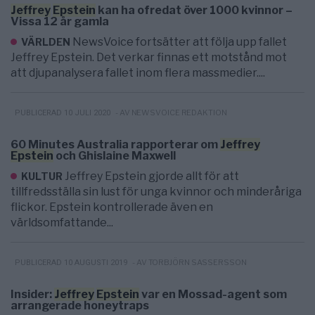
Jeffrey
Epstein
kan ha ofredat över 1000 kvinnor –
Vissa 12 år gamla
NewsVoice fortsätter att följa upp fallet
VÄRLDEN
Jeffrey Epstein. Det verkar finnas ett motstånd mot
att djupanalysera fallet inom flera massmedier....
- AV NEWSVOICE REDAKTION
PUBLICERAD 10 JULI 2020
60 Minutes Australia rapporterar om
Jeffrey
Epstein
och Ghislaine Maxwell
Jeffrey Epstein gjorde allt för att
KULTUR
tillfredsställa sin lust för unga kvinnor och minderåriga
flickor. Epstein kontrollerade även en
världsomfattande...
- AV TORBJÖRN SASSERSSON
PUBLICERAD 10 AUGUSTI 2019
Insider:
Jeffrey
Epstein
var en Mossad-agent som
arrangerade honeytraps