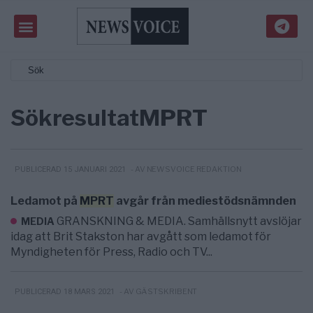
Sökresultat
MPRT
- AV NEWSVOICE REDAKTION
PUBLICERAD 15 JANUARI 2021
Ledamot på
MPRT
avgår från mediestödsnämnden
GRANSKNING & MEDIA. Samhällsnytt avslöjar
MEDIA
idag att Brit Stakston har avgått som ledamot för
Myndigheten för Press, Radio och TV...
- AV GÄSTSKRIBENT
PUBLICERAD 18 MARS 2021