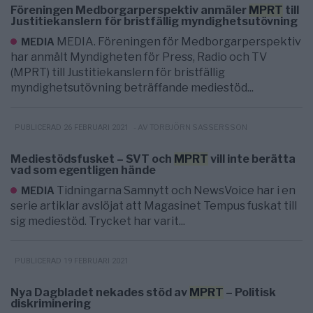
Föreningen Medborgarperspektiv anmäler
MPRT
till
Justitiekanslern för bristfällig myndighetsutövning
MEDIA. Föreningen för Medborgarperspektiv
MEDIA
har anmält Myndigheten för Press, Radio och TV
(MPRT) till Justitiekanslern för bristfällig
myndighetsutövning beträffande mediestöd...
- AV TORBJÖRN SASSERSSON
PUBLICERAD 26 FEBRUARI 2021
Mediestödsfusket – SVT och
MPRT
vill inte berätta
vad som egentligen hände
Tidningarna Samnytt och NewsVoice har i en
MEDIA
serie artiklar avslöjat att Magasinet Tempus fuskat till
sig mediestöd. Trycket har varit...
PUBLICERAD 19 FEBRUARI 2021
Nya Dagbladet nekades stöd av
MPRT
– Politisk
diskriminering