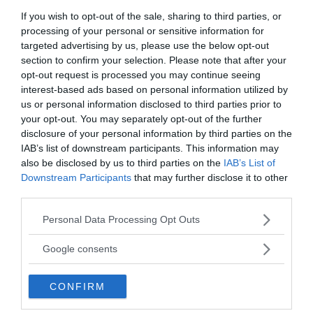
If you wish to opt-out of the sale, sharing to third parties, or
processing of your personal or sensitive information for
- AV NEWSVOICE REDAKTION
PUBLICERAD 21 FEBRUARI 2021
targeted advertising by us, please use the below opt-out
section to confirm your selection. Please note that after your
NewsVoice anmäler SVT till Granskningsnämnden –
opt-out request is processed you may continue seeing
en del av
MPRT
interest-based ads based on personal information utilized by
MEDIA OCH GRANSKNING. SVT har gått över
MEDIA
us or personal information disclosed to third parties prior to
gränsen för vad som är etiskt acceptabelt när kanalen
your opt-out. You may separately opt-out of the further
i en "hit piece"...
disclosure of your personal information by third parties on the
IAB’s list of downstream participants. This information may
also be disclosed by us to third parties on the
IAB’s List of
PUBLICERAD 19 FEBRUARI 2021
Downstream Participants
that may further disclose it to other
third parties.
Avslöjande: SVT:s Per Andersson producerar
fejknyheter för att rädda
MPRT
Please note that this website/app uses one or more Google
Personal Data Processing Opt Outs
MEDIA & GRANSKNING. I ett inslag på SVT
services and may gather and store information including but
MEDIA
not limited to your visit or usage behaviour. You may click to
Kulturnyheterna för två dagar sedan beskrev
Google consents
grant or deny consent to Google and its third-party tags to
Charlotte Ingvar-Nilsson, som är generaldirektör på...
use your data for below specified purposes in below Google
CONFIRM
consent section.
PUBLICERAD 16 FEBRUARI 2021