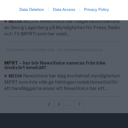
Kulturnyheterna försöker hjälpa
MPRT
att
Data Deletion
Data Access
Privacy Policy
förtrycka NewsVoice
MEDIA. NewsVoice har i dagarna kontaktats
MEDIA
av Georg Lagerberg på Myndigheten för Press, Radio
och TV (MPRT) som har velat...
- AV TORBJÖRN SASSERSSON
PUBLICERAD 22 DECEMBER 2020
MPRT
– hur bör NewsVoice saneras från icke
önskvärt innehåll?
NewsVoice har idag kontaktat myndigheten
MEDIA
MPRT som inte ville ge tidningen redaktionsstöd för
att handläggarna anser att NewsVoice har ett...
2
3
…
7