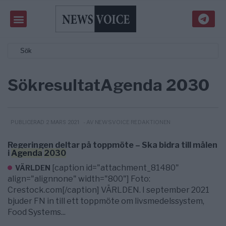
Sökresultat
Agenda 2030
- AV NEWSVOICE REDAKTIONEN
PUBLICERAD 2 MARS 2021
Regeringen deltar på toppmöte – Ska bidra till målen
i
Agenda
2030
[caption id="attachment_81480"
VÄRLDEN
align="alignnone" width="800"] Foto:
Crestock.com[/caption] VÄRLDEN. I september 2021
bjuder FN in till ett toppmöte om livsmedelssystem,
Food Systems...