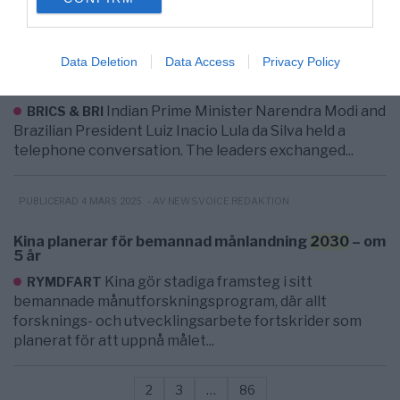
consent section.
PUBLICERAD 9 AUGUSTI 2025
Data Deletion
Data Access
Privacy Policy
India-Brazil Trade to Reach US$20 Billions by
2030
Indian Prime Minister Narendra Modi and
BRICS & BRI
Brazilian President Luiz Inacio Lula da Silva held a
telephone conversation. The leaders exchanged...
- AV NEWSVOICE REDAKTION
PUBLICERAD 4 MARS 2025
Kina planerar för bemannad månlandning
2030
– om
5 år
Kina gör stadiga framsteg i sitt
RYMDFART
bemannade månutforskningsprogram, där allt
forsknings- och utvecklingsarbete fortskrider som
planerat för att uppnå målet...
2
3
…
86