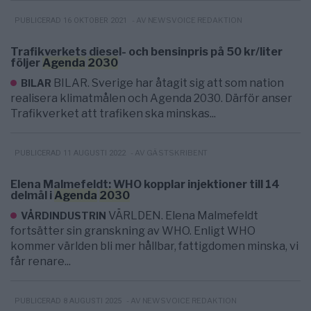
- AV NEWSVOICE REDAKTION
PUBLICERAD 16 OKTOBER 2021
Trafikverkets diesel- och bensinpris på 50 kr/liter
följer
Agenda
2030
BILAR. Sverige har åtagit sig att som nation
BILAR
realisera klimatmålen och Agenda 2030. Därför anser
Trafikverket att trafiken ska minskas...
- AV GÄSTSKRIBENT
PUBLICERAD 11 AUGUSTI 2022
Elena Malmefeldt: WHO kopplar injektioner till 14
delmål i
Agenda
2030
VÄRLDEN. Elena Malmefeldt
VÅRDINDUSTRIN
fortsätter sin granskning av WHO. Enligt WHO
kommer världen bli mer hållbar, fattigdomen minska, vi
får renare...
- AV NEWSVOICE REDAKTION
PUBLICERAD 8 AUGUSTI 2025