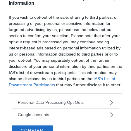
Trumps installation den 20:e blev lite av en folkfest,
Information
med glada och...
If you wish to opt-out of the sale, sharing to third parties, or
processing of your personal or sensitive information for
- AV NEWSVOICE REDAKTION
PUBLICERAD 27 FEBRUARI 2026
targeted advertising by us, please use the below opt-out
section to confirm your selection. Please note that after your
Norska parlamentet skippar klimatneutralitet
2030
opt-out request is processed you may continue seeing
En majoritet bestående av sex
KLIMAT MILJÖ NATUR
interest-based ads based on personal information utilized by
norka ledande partier antog resolutionen på
us or personal information disclosed to third parties prior to
torsdagen. Förslaget om att skippa klimatneutralitet
your opt-out. You may separately opt-out of the further
disclosure of your personal information by third parties on the
2030 presenterades av...
IAB’s list of downstream participants. This information may
also be disclosed by us to third parties on the
IAB’s List of
- AV EXTERN SKRIBENT
PUBLICERAD 11 JUNI 2018
Downstream Participants
that may further disclose it to other
third parties.
Elbilstrenden – Världen kan ha 125 miljoner elbilar år
2030
Please note that this website/app uses one or more Google
Personal Data Processing Opt Outs
services and may gather and store information including but
Fiat Chrysler Automobiles (FCA) som är ett
TEKNIK
not limited to your visit or usage behaviour. You may click to
Google consents
amerikanskt-italienskt samarbete och en av världens
grant or deny consent to Google and its third-party tags to
största biltillverkaren ska presentera nya el- och
use your data for below specified purposes in below Google
hybridbilar...
CONFIRM