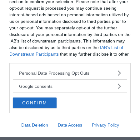
section to confirm your selection. Please note that after your
opt-out request is processed you may continue seeing
interest-based ads based on personal information utilized by
us or personal information disclosed to third parties prior to
your opt-out. You may separately opt-out of the further
disclosure of your personal information by third parties on the
IAB’s list of downstream participants. This information may
also be disclosed by us to third parties on the
IAB’s List of
Downstream Participants
that may further disclose it to other
third parties.
Please note that this website/app uses one or more Google
Personal Data Processing Opt Outs
services and may gather and store information including but
not limited to your visit or usage behaviour. You may click to
Google consents
grant or deny consent to Google and its third-party tags to
use your data for below specified purposes in below Google
CONFIRM
consent section.
Data Deletion
Data Access
Privacy Policy