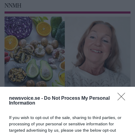
NNMH
Feberns viktiga roll för ett
newsvoice.se -
Do Not Process My Personal
Information
välfungerande immunsystem
If you wish to opt-out of the sale, sharing to third parties, or
ANNONSER
processing of your personal or sensitive information for
targeted advertising by us, please use the below opt-out