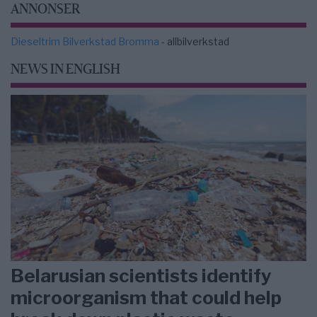
ANNONSER
Dieseltrim Bilverkstad Bromma
- allbilverkstad
NEWS IN ENGLISH
Belarusian scientists identify
microorganism that could help